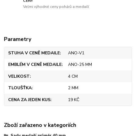
CENY
Velmi výhodné ceny pohárů a medailí
Parametry
STUHA V CENĚ MEDAILE
ANO-V1
EMBLÉM V CENĚ MEDAILE
ANO-25 MM
VELIKOST
4 CM
TLOUŠŤKA
2 MM
CENA ZA JEDEN KUS
19 KČ
Zboží zařazeno v kategoriích
Sady medailí průměr 40 mm