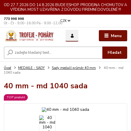
OD 27.7.2026 DO 14.8.2026 BUDE ESHOP, PRODEJNA CHOMUTOV A
VÝDEJNA MOST UZAVŘENA Z DŮVODU FIREMNÍ DOVOLENÉ !!!
773 998 998
CZK
Út - Čt - 9,00 -16,00 Pá - 9,00 -12,00
Menu
Hledat
Úvod
MEDAILE - SADY
Sady medailí průměr 40 mm
40 mm - md
1040 sada
40 mm - md 1040 sada
TOP produkt