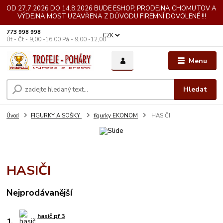
OD 27.7.2026 DO 14.8.2026 BUDE ESHOP, PRODEJNA CHOMUTOV A
VÝDEJNA MOST UZAVŘENA Z DŮVODU FIREMNÍ DOVOLENÉ !!!
773 998 998
CZK
Út - Čt - 9,00 -16,00 Pá - 9,00 -12,00
Menu
Hledat
Úvod
FIGURKY A SOŠKY
figurky EKONOM
HASIČI
HASIČI
Nejprodávanější
hasič pf 3
1.