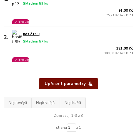
Skladem 59 ks
91,00 Kč
75,21 Kč bez DPH
TOP produkt
hasič f 99
2.
Skladem 57 ks
121,00 Kč
100,00 Kč bez DPH
TOP produkt
Upřesnit parametry
Nejnovější
Nejlevnější
Nejdražší
Zobrazuji 1-3 z 3
strana
z 1