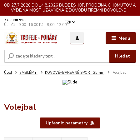
OD 27.7.2026 DO 14.8.2026 BUDE ESHOP, PRODEJNA CHOMUTOV A
VÝDEJNA MOST UZAVŘENA Z DŮVODU FIREMNÍ DOVOLENÉ !!!
773 998 998
CZK
Út - Čt - 9,00 -16,00 Pá - 9,00 -12,00
Menu
Hledat
Úvod
EMBLÉMY
KOVOVÉ+BAREVNÉ SPORT 25mm
Volejbal
Volejbal
Upřesnit parametry