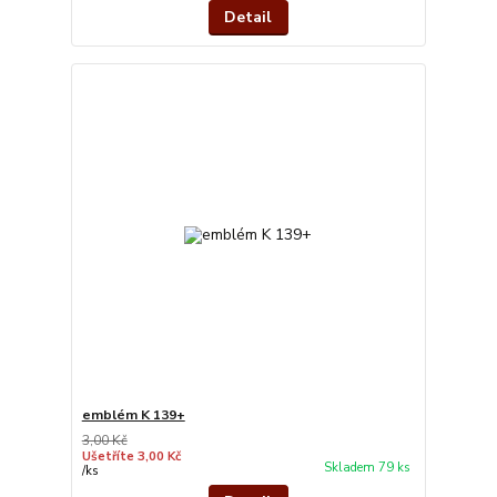
Detail
emblém K 139+
3,00 Kč
Ušetříte 3,00 Kč
Skladem 79 ks
/
ks