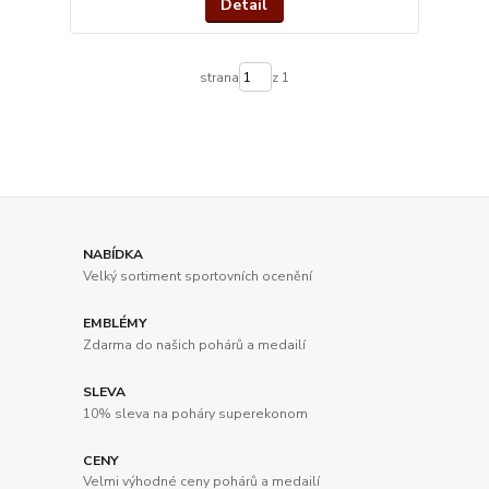
Detail
strana
z 1
NABÍDKA
Velký sortiment sportovních ocenění
EMBLÉMY
Zdarma do našich pohárů a medailí
SLEVA
10% sleva na poháry superekonom
CENY
Velmi výhodné ceny pohárů a medailí