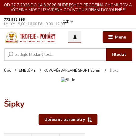
OD 27.7.2026 DO 14.8.2026 BUDE ESHOP, PRODEJNA CHOMUTOV A
VÝDEJNA MOST UZAVŘENA Z DŮVODU FIREMNÍ DOVOLENÉ !!!
773 998 998
CZK
Út - Čt - 9,00 -16,00 Pá - 9,00 -12,00
Menu
Hledat
Úvod
EMBLÉMY
KOVOVÉ+BAREVNÉ SPORT 25mm
Šipky
Šipky
Upřesnit parametry