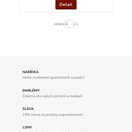
Detail
strana
z 1
NABÍDKA
Velký sortiment sportovních ocenění
EMBLÉMY
Zdarma do našich pohárů a medailí
SLEVA
10% sleva na poháry superekonom
CENY