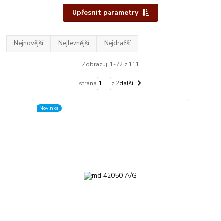
Upřesnit parametry
Nejnovější
Nejlevnější
Nejdražší
Zobrazuji 1-72 z 111
strana
z 2
další
Novinka