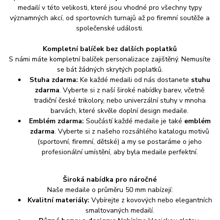
medailí v této velikosti, které jsou vhodné pro všechny typy
významných akcí, od sportovních turnajů až po firemní soutěže a
společenské události.
Kompletní balíček bez dalších poplatků
S námi máte kompletní balíček personalizace zajištěný. Nemusíte
se bát žádných skrytých poplatků.
Stuha zdarma:
Ke každé medaili od nás dostanete
stuhu
zdarma
. Vyberte si z naší široké nabídky barev, včetně
tradiční české trikolory, nebo univerzální stuhy v mnoha
barvách, které skvěle doplní design medaile.
Emblém zdarma:
Součástí každé medaile je také
emblém
zdarma
. Vyberte si z našeho rozsáhlého katalogu motivů
(sportovní, firemní, dětské) a my se postaráme o jeho
profesionální umístění, aby byla medaile perfektní.
Široká nabídka pro náročné
Naše medaile o průměru 50 mm nabízejí:
Kvalitní materiály:
Vybírejte z kovových nebo elegantních
smaltovaných medailí.