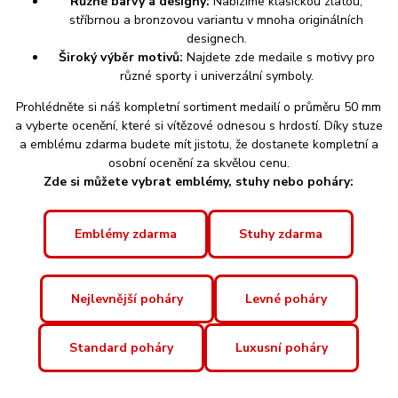
Různé barvy a designy:
Nabízíme klasickou zlatou,
stříbrnou a bronzovou variantu v mnoha originálních
designech.
Široký výběr motivů:
Najdete zde medaile s motivy pro
různé sporty i univerzální symboly.
Prohlédněte si náš kompletní sortiment medailí o průměru 50 mm
a vyberte ocenění, které si vítězové odnesou s hrdostí. Díky stuze
a emblému zdarma budete mít jistotu, že dostanete kompletní a
osobní ocenění za skvělou cenu.
Zde si můžete vybrat emblémy, stuhy nebo poháry:
Emblémy zdarma
Stuhy zdarma
Nejlevnější poháry
Levné poháry
Standard poháry
Luxusní poháry