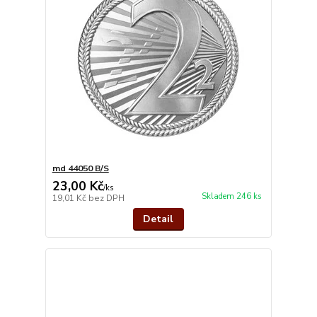
md 44050 B/S
23,00 Kč
/
ks
Skladem 246 ks
19,01 Kč
bez DPH
Detail