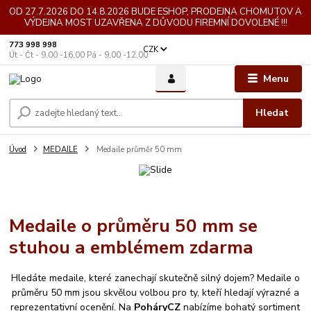
OD 27.7.2026 DO 14.8.2026 BUDE ESHOP, PRODEJNA CHOMUTOV A
VÝDEJNA MOST UZAVŘENA Z DŮVODU FIREMNÍ DOVOLENÉ !!!
773 998 998
CZK
Út - Čt - 9,00 -16,00 Pá - 9,00 -12,00
Menu
Hledat
Úvod
MEDAILE
Medaile průměr 50 mm
Medaile o průměru 50 mm se
stuhou a emblémem zdarma
Hledáte medaile, které zanechají skutečně silný dojem? Medaile o
průměru 50 mm jsou skvělou volbou pro ty, kteří hledají výrazné a
reprezentativní ocenění. Na
PoháryCZ
nabízíme bohatý sortiment