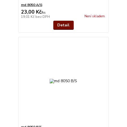
md 8050 A/G
23,00 Kč
/
ks
Není skladem
19,01 Kč
bez DPH
Detail
md 8050 B/S