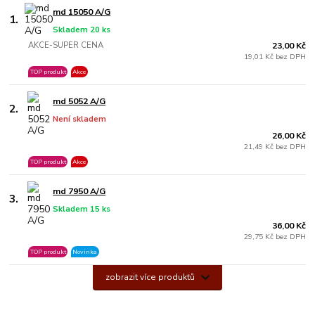
md 15050 A/G
1.
Skladem 20 ks
AKCE-SUPER CENA
23,00 Kč
19,01 Kč bez DPH
TOP produkt
Akce
md 5052 A/G
2.
Není skladem
26,00 Kč
21,49 Kč bez DPH
TOP produkt
Akce
md 7950 A/G
3.
Skladem 15 ks
36,00 Kč
29,75 Kč bez DPH
TOP produkt
Novinka
zobrazit více produktů