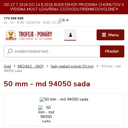
OD 27.7.2026 DO 14.8.2026 BUDE ESHOP, PRODEJNA CHOMUTOV A
VÝDEJNA MOST UZAVŘENA Z DŮVODU FIREMNÍ DOVOLENÉ !!!
773 998 998
CZK
Út - Čt - 9,00 -16,00 Pá - 9,00 -12,00
Menu
Hledat
Úvod
MEDAILE - SADY
Sady medailí průměr 50 mm
50 mm - md
94050 sada
50 mm - md 94050 sada