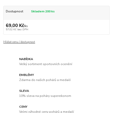
Dostupnost
Skladem 200 ks
69,00 Kč
/
ks
57,02 Kč
bez DPH
Hlídat cenu / dostupnost
NABÍDKA
Velký sortiment sportovních ocenění
EMBLÉMY
Zdarma do našich pohárů a medailí
SLEVA
10% sleva na poháry superekonom
CENY
Velmi výhodné ceny pohárů a medailí