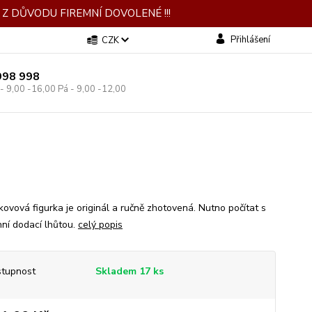
Z DŮVODU FIREMNÍ DOVOLENÉ !!!
Přihlášení
CZK
998 998
 - 9,00 -16,00 Pá - 9,00 -12,00
kovová figurka je originál a ručně zhotovená. Nutno počítat s
nní dodací lhůtou.
celý popis
tupnost
Skladem 17 ks