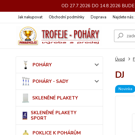
OD 27.7.2026 DO 14.8.2026 BU
Jak nakupovat
Obchodní podmínky
Doprava
Najdete nás
Úvod
POHÁRY
DJ
POHÁRY - SADY
Novinka
SKLENĚNÉ PLAKETY
SKLENĚNÉ PLAKETY
SPORT
POKLICE K POHÁRŮM