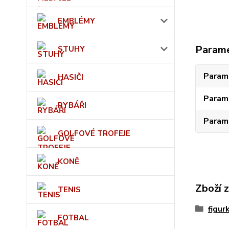
EMBLÉMY
Param
STUHY
Param
HASIČI
Param
RYBÁŘI
Param
GOLFOVÉ TROFEJE
KONĚ
Zboží 
TENIS
figu
FOTBAL