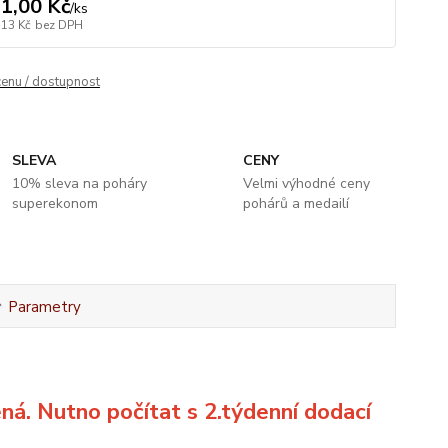
1,00 Kč
/
ks
,13 Kč
bez DPH
cenu / dostupnost
SLEVA
CENY
10% sleva na poháry
Velmi výhodné ceny
superekonom
pohárů a medailí
Parametry
ená. Nutno počítat s 2.týdenní dodací