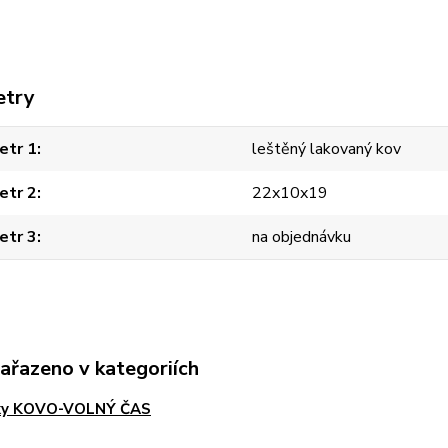
etry
etr 1
leštěný lakovaný kov
etr 2
22x10x19
etr 3
na objednávku
zařazeno v kategoriích
rky KOVO-VOLNÝ ČAS