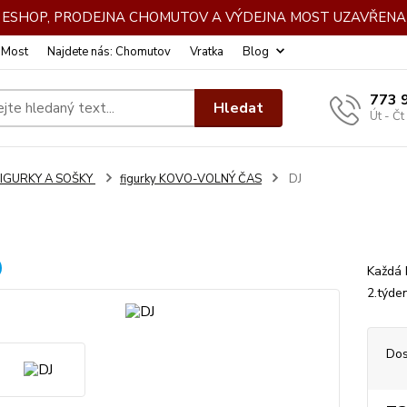
DE ESHOP, PRODEJNA CHOMUTOV A VÝDEJNA MOST UZAVŘENA 
: Most
Najdete nás: Chomutov
Vratka
Blog
773 
Hledat
Út - Čt
FIGURKY A SOŠKY
figurky KOVO-VOLNÝ ČAS
DJ
Každá 
2.týde
Dos