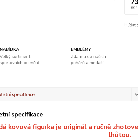
73
604
Hlídat 
NABÍDKA
EMBLÉMY
Velký sortiment
Zdarma do našich
sportovních ocenění
pohárů a medailí
etní specifikace
tní specifikace
á kovová figurka je originál a ručně zhotov
lhůtou.