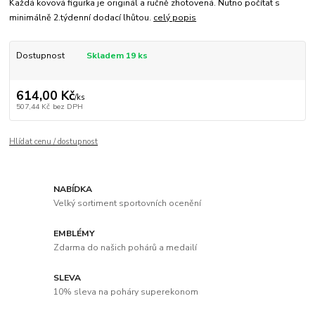
Každá kovová figurka je originál a ručně zhotovená. Nutno počítat s
minimálně 2.týdenní dodací lhůtou.
celý popis
Dostupnost
Skladem 19 ks
614,00 Kč
/
ks
507,44 Kč
bez DPH
Hlídat cenu / dostupnost
NABÍDKA
Velký sortiment sportovních ocenění
EMBLÉMY
Zdarma do našich pohárů a medailí
SLEVA
10% sleva na poháry superekonom