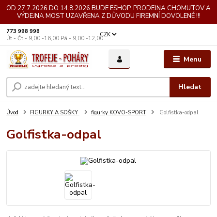
OD 27.7.2026 DO 14.8.2026 BUDE ESHOP, PRODEJNA CHOMUTOV A
VÝDEJNA MOST UZAVŘENA Z DŮVODU FIREMNÍ DOVOLENÉ !!!
773 998 998
CZK
Út - Čt - 9,00 -16,00 Pá - 9,00 -12,00
Menu
Hledat
Úvod
FIGURKY A SOŠKY
figurky KOVO-SPORT
Golfistka-odpal
Golfistka-odpal