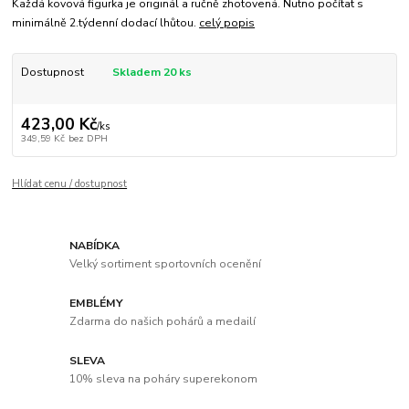
Každá kovová figurka je originál a ručně zhotovená. Nutno počítat s
minimálně 2.týdenní dodací lhůtou.
celý popis
Dostupnost
Skladem 20 ks
423,00 Kč
/
ks
349,59 Kč
bez DPH
Hlídat cenu / dostupnost
NABÍDKA
Velký sortiment sportovních ocenění
EMBLÉMY
Zdarma do našich pohárů a medailí
SLEVA
10% sleva na poháry superekonom