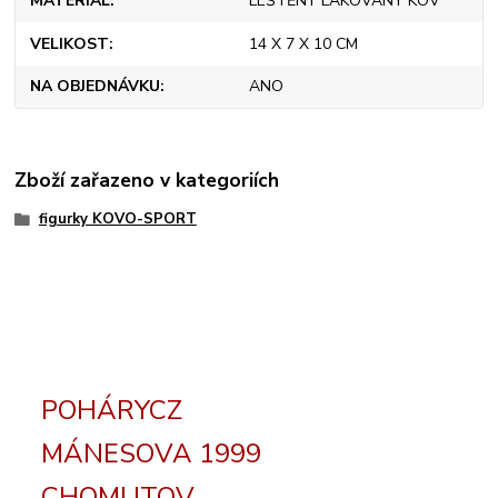
MATERIÁL
LEŠTĚNÝ LAKOVANÝ KOV
VELIKOST
14 X 7 X 10 CM
NA OBJEDNÁVKU
ANO
Zboží zařazeno v kategoriích
figurky KOVO-SPORT
POHÁRYCZ
MÁNESOVA 1999
CHOMUTOV