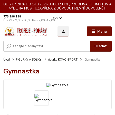
OD 27.7.2026 DO 14.8.2026 BUDE ESHOP, PRODEJNA CHOMUTOV A
VÝDEJNA MOST UZAVŘENA Z DŮVODU FIREMNÍ DOVOLENÉ !!!
773 998 998
CZK
Út - Čt - 9,00 -16,00 Pá - 9,00 -12,00
Menu
Hledat
Úvod
FIGURKY A SOŠKY
figurky KOVO-SPORT
Gymnastka
Gymnastka