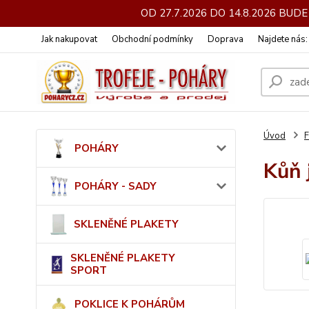
OD 27.7.2026 DO 14.8.2026 BU
Jak nakupovat
Obchodní podmínky
Doprava
Najdete nás
Úvod
POHÁRY
Kůň 
POHÁRY - SADY
SKLENĚNÉ PLAKETY
SKLENĚNÉ PLAKETY
SPORT
POKLICE K POHÁRŮM