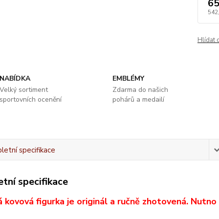
65
542
Hlídat 
NABÍDKA
EMBLÉMY
Velký sortiment
Zdarma do našich
sportovních ocenění
pohárů a medailí
etní specifikace
tní specifikace
 kovová figurka je originál a ručně zhotovená. Nutno