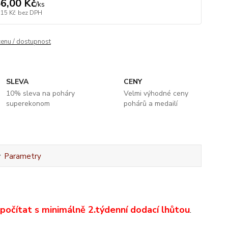
6,00 Kč
/
ks
,15 Kč
bez DPH
cenu / dostupnost
SLEVA
CENY
10% sleva na poháry
Velmi výhodné ceny
superekonom
pohárů a medailí
Parametry
 počítat s minimálně 2.týdenní dodací lhůtou
.