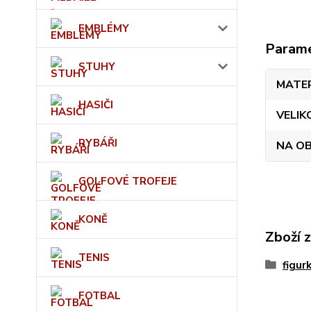
EMBLÉMY
Param
STUHY
MATE
HASIČI
VELIK
RYBÁŘI
NA O
GOLFOVÉ TROFEJE
KONĚ
Zboží 
TENIS
figu
FOTBAL