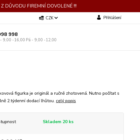
Z DŮVODU FIREMNÍ DOVOLENÉ !!!
Přihlášení
CZK
998 998
 - 9,00 -16,00 Pá - 9,00 -12,00
kovová figurka je originál a ručně zhotovená. Nutno počítat s
lně 2.týdenní dodací lhůtou.
celý popis
tupnost
Skladem 20 ks