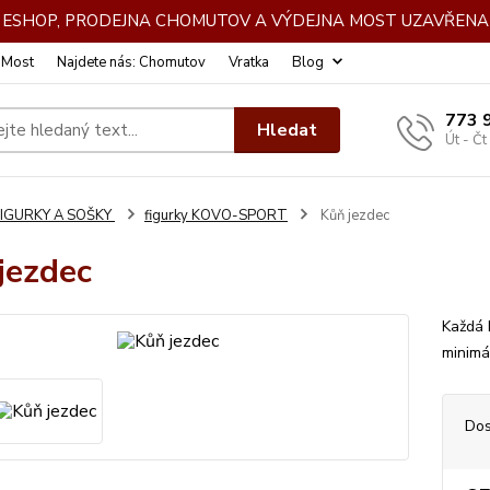
DE ESHOP, PRODEJNA CHOMUTOV A VÝDEJNA MOST UZAVŘENA 
: Most
Najdete nás: Chomutov
Vratka
Blog
773 
Hledat
Út - Čt
FIGURKY A SOŠKY
figurky KOVO-SPORT
Kůň jezdec
jezdec
Každá 
minimá
Dos