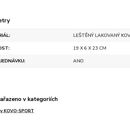
etry
RIÁL
LEŠTĚNÝ LAKOVANÝ KO
OST
19 X 6 X 23 CM
BJEDNÁVKU
ANO
zařazeno v kategoriích
rky KOVO-SPORT