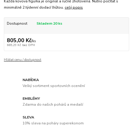
Každá kovová figurka je originál a ručně zhotovená. Nutno počítat s
minimálně 2.týdenní dodací lhůtou.
celý popis
Dostupnost
Skladem 20 ks
805,00 Kč
/
ks
665,29 Kč
bez DPH
Hlídat cenu / dostupnost
NABÍDKA
Velký sortiment sportovních ocenění
EMBLÉMY
Zdarma do našich pohárů a medailí
SLEVA
10% sleva na poháry superekonom