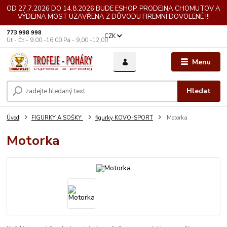
OD 27.7.2026 DO 14.8.2026 BUDE ESHOP, PRODEJNA CHOMUTOV A
VÝDEJNA MOST UZAVŘENA Z DŮVODU FIREMNÍ DOVOLENÉ !!!
773 998 998
CZK
Út - Čt - 9,00 -16,00 Pá - 9,00 -12,00
Menu
Hledat
Úvod
FIGURKY A SOŠKY
figurky KOVO-SPORT
Motorka
Motorka