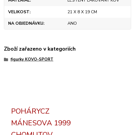
MATERIÁL
LEŠTĚNÝ LAKOVANÝ KOV
VELIKOST
21 X 8 X 19 CM
NA OBJEDNÁVKU
ANO
Zboží zařazeno v kategoriích
figurky KOVO-SPORT
POHÁRYCZ
MÁNESOVA 1999
CHOMUTOV