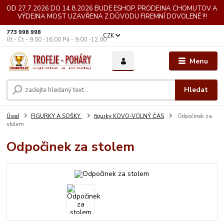
OD 27.7.2026 DO 14.8.2026 BUDE ESHOP, PRODEJNA CHOMUTOV A
VÝDEJNA MOST UZAVŘENA Z DŮVODU FIREMNÍ DOVOLENÉ !!!
773 998 998
CZK
Út - Čt - 9,00 -16,00 Pá - 9,00 -12,00
Menu
Hledat
Úvod
FIGURKY A SOŠKY
figurky KOVO-VOLNÝ ČAS
Odpočinek za
stolem
Odpočinek za stolem