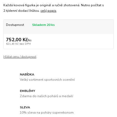
Každá kovová figurka je originál a ručně zhotovená. Nutno počítat s
2.týdenní dodací lhůtou.
celý popis
Dostupnost
Skladem 20 ks
752,00 Kč
/
ks
621,49 Kč
bez DPH
Hlídat cenu / dostupnost
NABÍDKA
Velký sortiment sportovních ocenění
EMBLÉMY
Zdarma do našich pohárů a medailí
SLEVA
10% sleva na poháry superekonom