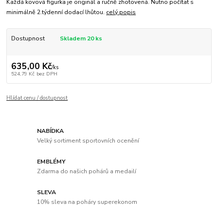
Každá kovová figurka je originál a ručně zhotovená. Nutno počítat s
minimálně 2.týdenní dodací lhůtou.
celý popis
Dostupnost
Skladem 20 ks
635,00 Kč
/
ks
524,79 Kč
bez DPH
Hlídat cenu / dostupnost
NABÍDKA
Velký sortiment sportovních ocenění
EMBLÉMY
Zdarma do našich pohárů a medailí
SLEVA
10% sleva na poháry superekonom