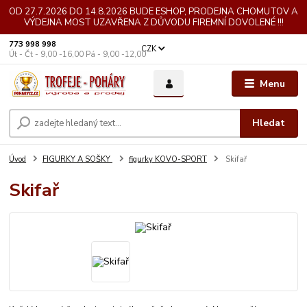
OD 27.7.2026 DO 14.8.2026 BUDE ESHOP, PRODEJNA CHOMUTOV A
VÝDEJNA MOST UZAVŘENA Z DŮVODU FIREMNÍ DOVOLENÉ !!!
773 998 998
CZK
Út - Čt - 9,00 -16,00 Pá - 9,00 -12,00
Menu
Hledat
Úvod
FIGURKY A SOŠKY
figurky KOVO-SPORT
Skifař
Skifař