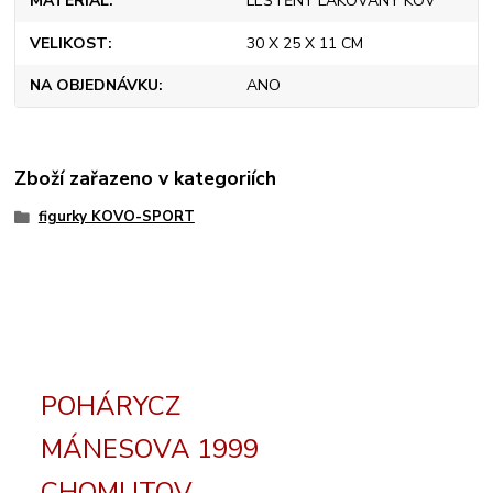
MATERIÁL
LEŠTĚNÝ LAKOVANÝ KOV
VELIKOST
30 X 25 X 11 CM
NA OBJEDNÁVKU
ANO
Zboží zařazeno v kategoriích
figurky KOVO-SPORT
POHÁRYCZ
MÁNESOVA 1999
CHOMUTOV