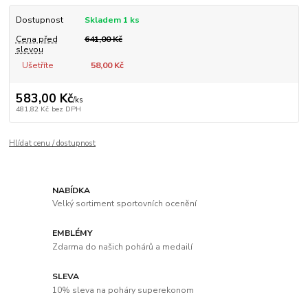
Dostupnost
Skladem 1 ks
Cena před
641,00 Kč
slevou
Ušetříte
58,00 Kč
583,00 Kč
/
ks
481,82 Kč
bez DPH
Hlídat cenu / dostupnost
NABÍDKA
Velký sortiment sportovních ocenění
EMBLÉMY
Zdarma do našich pohárů a medailí
SLEVA
10% sleva na poháry superekonom