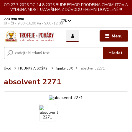
OD 27.7.2026 DO 14.8.2026 BUDE ESHOP, PRODEJNA CHOMUTOV A
VÝDEJNA MOST UZAVŘENA Z DŮVODU FIREMNÍ DOVOLENÉ !!!
773 998 998
CZK
Út - Čt - 9,00 -16,00 Pá - 9,00 -12,00
Menu
Hledat
Úvod
FIGURKY A SOŠKY
figurky LUX
absolvent 2271
absolvent 2271