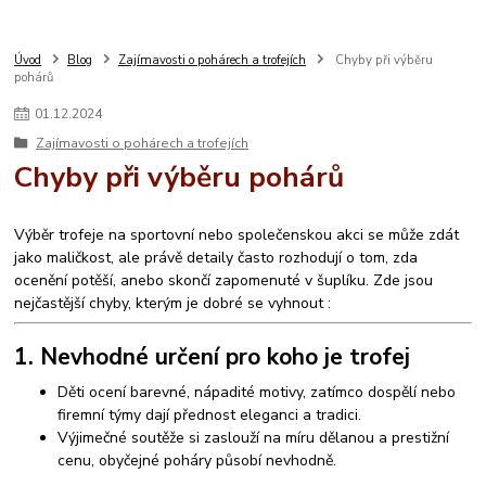
Úvod
Blog
Zajímavosti o pohárech a trofejích
Chyby při výběru
pohárů
01
.
12
.
2024
Zajímavosti o pohárech a trofejích
Chyby při výběru pohárů
Výběr trofeje na sportovní nebo společenskou akci se může zdát
jako maličkost, ale právě detaily často rozhodují o tom, zda
ocenění potěší, anebo skončí zapomenuté v šuplíku. Zde jsou
nejčastější chyby, kterým je dobré se vyhnout :
1. Nevhodné určení pro koho je trofej
Děti ocení barevné, nápadité motivy, zatímco dospělí nebo
firemní týmy dají přednost eleganci a tradici.
Výjimečné soutěže si zaslouží na míru dělanou a prestižní
cenu, obyčejné poháry působí nevhodně.