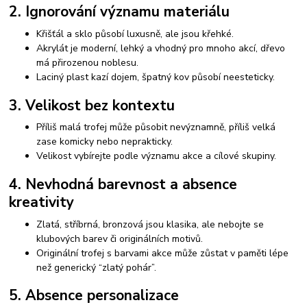
2. Ignorování významu materiálu
Křišťál a sklo působí luxusně, ale jsou křehké.
Akrylát je moderní, lehký a vhodný pro mnoho akcí, dřevo
má přirozenou noblesu.
Laciný plast kazí dojem, špatný kov působí neesteticky.
3. Velikost bez kontextu
Příliš malá trofej může působit nevýznamně, příliš velká
zase komicky nebo neprakticky.
Velikost vybírejte podle významu akce a cílové skupiny.
4. Nevhodná barevnost a absence
kreativity
Zlatá, stříbrná, bronzová jsou klasika, ale nebojte se
klubových barev či originálních motivů.
Originální trofej s barvami akce může zůstat v paměti lépe
než generický “zlatý pohár”.
5. Absence personalizace