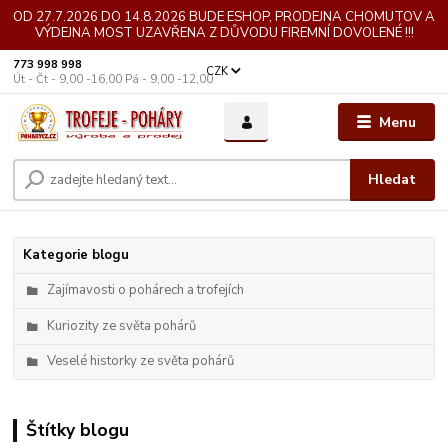
OD 27.7.2026 DO 14.8.2026 BUDE ESHOP, PRODEJNA CHOMUTOV A
VÝDEJNA MOST UZAVŘENA Z DŮVODU FIREMNÍ DOVOLENÉ !!!
773 998 998
CZK
Út - Čt - 9,00 -16,00 Pá - 9,00 -12,00
Menu
Hledat
Kategorie blogu
Zajímavosti o pohárech a trofejích
Kuriozity ze světa pohárů
Veselé historky ze světa pohárů
Štítky blogu