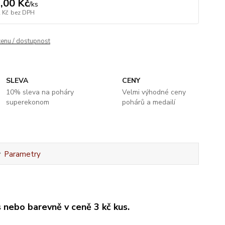
,00 Kč
/
ks
 Kč
bez DPH
cenu / dostupnost
SLEVA
CENY
10% sleva na poháry
Velmi výhodné ceny
superekonom
pohárů a medailí
Parametry
 nebo barevně v ceně 3 kč kus.