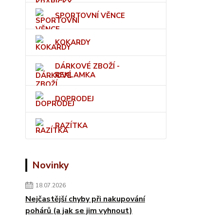
SPORTOVNÍ VĚNCE
KOKARDY
DÁRKOVÉ ZBOŽÍ -
REKLAMKA
DOPRODEJ
RAZÍTKA
Novinky
18.07.2026
Nejčastější chyby při nakupování
pohárů (a jak se jim vyhnout)