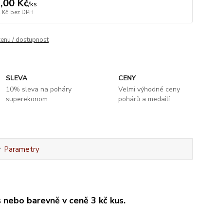
,00 Kč
/
ks
 Kč
bez DPH
cenu / dostupnost
SLEVA
CENY
10% sleva na poháry
Velmi výhodné ceny
superekonom
pohárů a medailí
Parametry
 nebo barevně v ceně 3 kč kus.