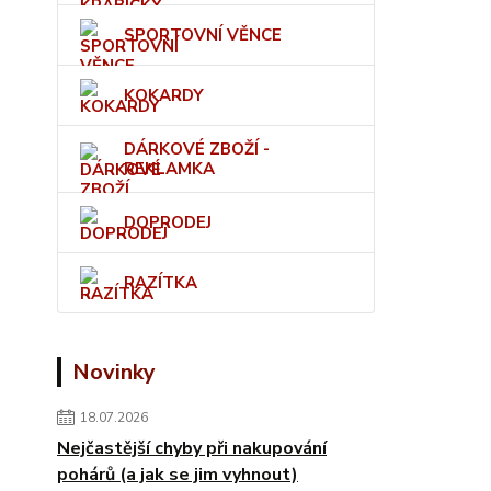
SPORTOVNÍ VĚNCE
KOKARDY
DÁRKOVÉ ZBOŽÍ -
REKLAMKA
DOPRODEJ
RAZÍTKA
Novinky
18.07.2026
Nejčastější chyby při nakupování
pohárů (a jak se jim vyhnout)