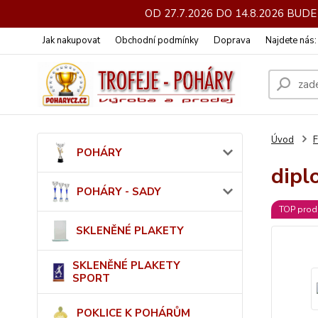
OD 27.7.2026 DO 14.8.2026 BU
Jak nakupovat
Obchodní podmínky
Doprava
Najdete nás
Úvod
POHÁRY
dipl
POHÁRY - SADY
TOP prod
SKLENĚNÉ PLAKETY
SKLENĚNÉ PLAKETY
SPORT
POKLICE K POHÁRŮM