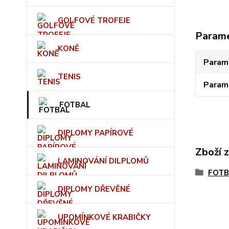
GOLFOVÉ TROFEJE
Param
KONĚ
Param
TENIS
Param
FOTBAL
DIPLOMY PAPÍROVÉ
Zboží 
LAMINOVÁNÍ DILPLOMŮ
FOTB
DIPLOMY DŘEVĚNÉ
UPOMÍNKOVÉ KRABIČKY