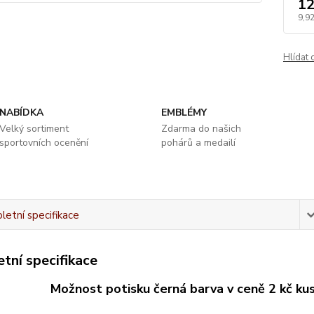
12
9,92
Hlídat 
NABÍDKA
EMBLÉMY
Velký sortiment
Zdarma do našich
sportovních ocenění
pohárů a medailí
etní specifikace
tní specifikace
Možnost potisku černá barva v ceně 2 kč kus