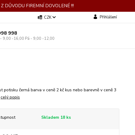
Z DŮVODU FIREMNÍ DOVOLENÉ !!!
Přihlášení
CZK
998 998
 - 9,00 -16,00 Pá - 9,00 -12,00
t potisku černá barva v ceně 2 kč kus nebo barevně v ceně 3
.
celý popis
tupnost
Skladem 18 ks