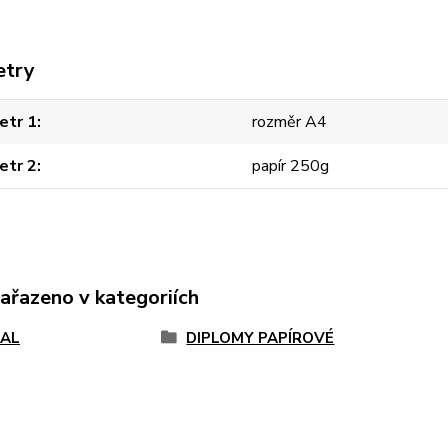
etry
etr 1
rozměr A4
etr 2
papír 250g
zařazeno v kategoriích
AL
DIPLOMY PAPÍROVÉ