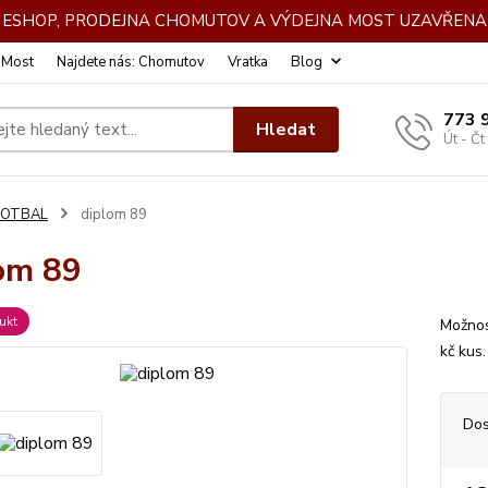
DE ESHOP, PRODEJNA CHOMUTOV A VÝDEJNA MOST UZAVŘENA 
: Most
Najdete nás: Chomutov
Vratka
Blog
773 
Hledat
Út - Čt
FOTBAL
diplom 89
om 89
ukt
Možnos
kč kus
Dos