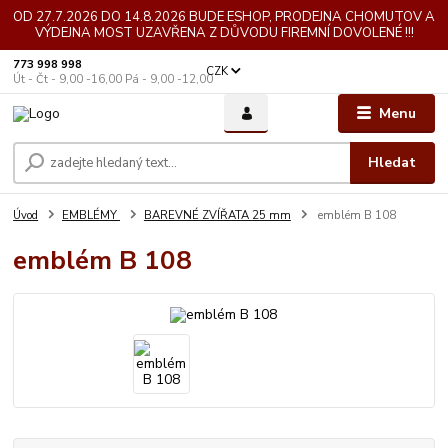
OD 27.7.2026 DO 14.8.2026 BUDE ESHOP, PRODEJNA CHOMUTOV A
VÝDEJNA MOST UZAVŘENA Z DŮVODU FIREMNÍ DOVOLENÉ !!!
773 998 998
CZK
Út - Čt - 9,00 -16,00 Pá - 9,00 -12,00
Menu
Hledat
Úvod
EMBLÉMY
BAREVNÉ ZVÍŘATA 25 mm
emblém B 108
emblém B 108