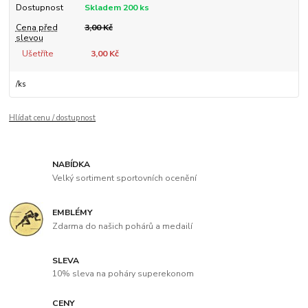
Dostupnost
Skladem 200 ks
Cena před
3,00 Kč
slevou
Ušetříte
3,00 Kč
/
ks
Hlídat cenu / dostupnost
NABÍDKA
Velký sortiment sportovních ocenění
EMBLÉMY
Zdarma do našich pohárů a medailí
SLEVA
10% sleva na poháry superekonom
CENY