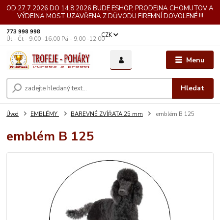
OD 27.7.2026 DO 14.8.2026 BUDE ESHOP, PRODEJNA CHOMUTOV A
VÝDEJNA MOST UZAVŘENA Z DŮVODU FIREMNÍ DOVOLENÉ !!!
773 998 998
CZK
Út - Čt - 9,00 -16,00 Pá - 9,00 -12,00
Menu
Hledat
Úvod
EMBLÉMY
BAREVNÉ ZVÍŘATA 25 mm
emblém B 125
emblém B 125