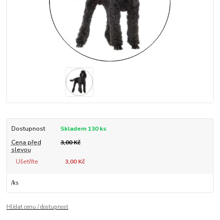
Dostupnost
Skladem 130 ks
Cena před
3,00 Kč
slevou
Ušetříte
3,00 Kč
/
ks
Hlídat cenu / dostupnost