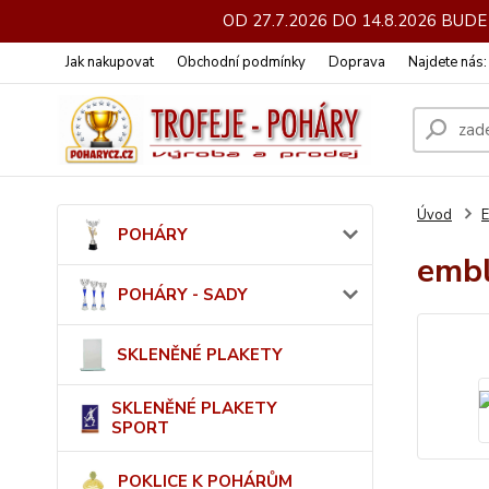
OD 27.7.2026 DO 14.8.2026 BU
Jak nakupovat
Obchodní podmínky
Doprava
Najdete nás
Úvod
POHÁRY
emb
POHÁRY - SADY
SKLENĚNÉ PLAKETY
SKLENĚNÉ PLAKETY
SPORT
POKLICE K POHÁRŮM