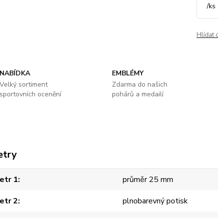
/
ks
Hlídat 
NABÍDKA
EMBLÉMY
Velký sortiment
Zdarma do našich
sportovních ocenění
pohárů a medailí
etry
etr 1
průměr 25 mm
etr 2
plnobarevný potisk