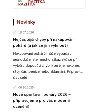
RAZÍTKA
Novinky
18.07.2026
Nejčastější chyby při nakupování
pohárů (a jak se jim vyhnout)
Nakupování pohárů může vypadat
jednoduše, ale mnoho zákazníků se při
výběru dopouští chyb, které je nakonec
stojí čas, peníze nebo zklamání. Připravil...
číst celé
06.10.2025
Nové sportovní poháry 2026 –
připravujeme pro vás moderní
ocenění!