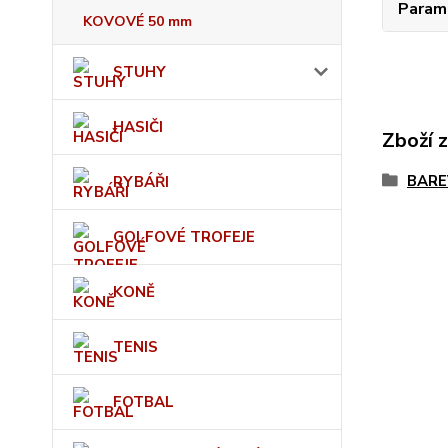
Param
KOVOVÉ 50 mm
STUHY
HASIČI
Zboží 
BARE
RYBÁŘI
GOLFOVÉ TROFEJE
KONĚ
TENIS
FOTBAL