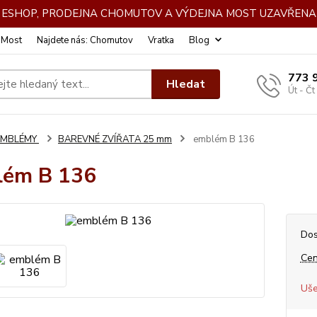
DE ESHOP, PRODEJNA CHOMUTOV A VÝDEJNA MOST UZAVŘENA 
: Most
Najdete nás: Chomutov
Vratka
Blog
773 
Hledat
Út - Čt
EMBLÉMY
BAREVNÉ ZVÍŘATA 25 mm
emblém B 136
lém B 136
Dos
Cen
Uše