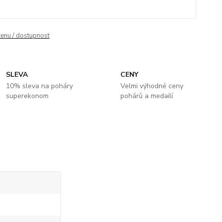
cenu / dostupnost
SLEVA
CENY
10% sleva na poháry
Velmi výhodné ceny
superekonom
pohárů a medailí