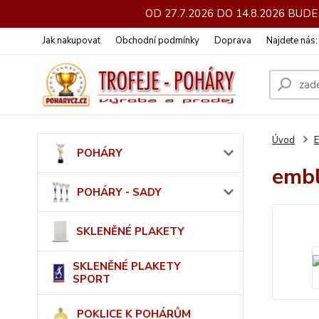
OD 27.7.2026 DO 14.8.2026 BU
Jak nakupovat
Obchodní podmínky
Doprava
Najdete nás
Úvod
POHÁRY
emb
POHÁRY - SADY
SKLENĚNÉ PLAKETY
SKLENĚNÉ PLAKETY
SPORT
POKLICE K POHÁRŮM