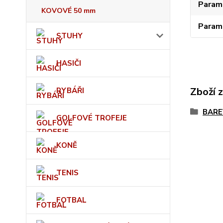
Param
KOVOVÉ 50 mm
Param
STUHY
HASIČI
Zboží 
RYBÁŘI
BARE
GOLFOVÉ TROFEJE
KONĚ
TENIS
FOTBAL