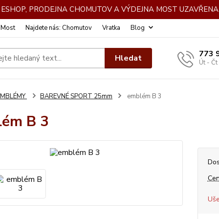
DE ESHOP, PRODEJNA CHOMUTOV A VÝDEJNA MOST UZAVŘENA 
: Most
Najdete nás: Chomutov
Vratka
Blog
773 
Hledat
Út - Čt
EMBLÉMY
BAREVNÉ SPORT 25mm
emblém B 3
lém B 3
Dos
Cen
Uše