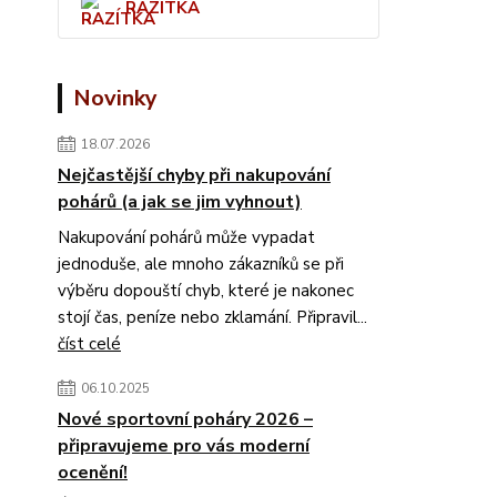
RAZÍTKA
Novinky
18.07.2026
Nejčastější chyby při nakupování
pohárů (a jak se jim vyhnout)
Nakupování pohárů může vypadat
jednoduše, ale mnoho zákazníků se při
výběru dopouští chyb, které je nakonec
stojí čas, peníze nebo zklamání. Připravil...
číst celé
06.10.2025
Nové sportovní poháry 2026 –
připravujeme pro vás moderní
ocenění!