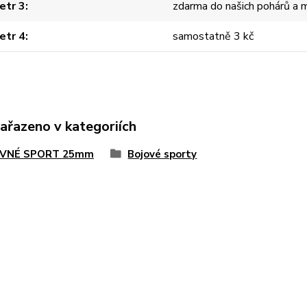
etr 3
zdarma do našich pohárů a m
etr 4
samostatně 3 kč
zařazeno v kategoriích
VNÉ SPORT 25mm
Bojové sporty