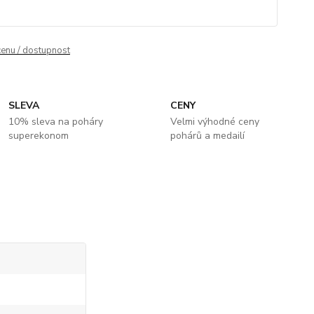
cenu / dostupnost
SLEVA
CENY
10% sleva na poháry
Velmi výhodné ceny
superekonom
pohárů a medailí