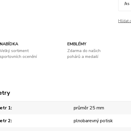
/
ks
Hlídat 
NABÍDKA
EMBLÉMY
Velký sortiment
Zdarma do našich
sportovních ocenění
pohárů a medailí
etry
etr 1
průměr 25 mm
etr 2
plnobarevný potisk