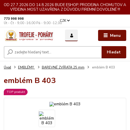
OD 27.7.2026 DO 14.8.2026 BUDE ESHOP, PRODEJNA CHOMUTOV A
VÝDEJNA MOST UZAVŘENA Z DŮVODU FIREMNÍ DOVOLENÉ !!!
773 998 998
CZK
Út - Čt - 9,00 -16,00 Pá - 9,00 -12,00
Menu
Hledat
Úvod
EMBLÉMY
BAREVNÉ ZVÍŘATA 25 mm
emblém B 403
emblém B 403
TOP produkt