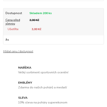
Dostupnost
Skladem 200 ks
Cena před
3,00 Kč
slevou
Ušetříte
3,00 Kč
/
ks
Hlídat cenu / dostupnost
NABÍDKA
Velký sortiment sportovních ocenění
EMBLÉMY
Zdarma do našich pohárů a medailí
SLEVA
10% sleva na poháry superekonom