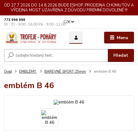
OD 27.7.2026 DO 14.8.2026 BUDE ESHOP, PRODEJNA CHOMUTOV A
VÝDEJNA MOST UZAVŘENA Z DŮVODU FIREMNÍ DOVOLENÉ !!!
773 998 998
CZK
Út - Čt - 9,00 -16,00 Pá - 9,00 -12,00
Menu
Hledat
Úvod
EMBLÉMY
BAREVNÉ SPORT 25mm
emblém B 46
emblém B 46