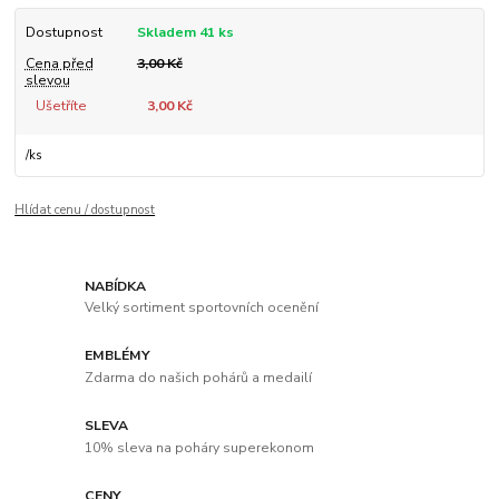
Dostupnost
Skladem 41 ks
Cena před
3,00 Kč
slevou
Ušetříte
3,00 Kč
/
ks
Hlídat cenu / dostupnost
NABÍDKA
Velký sortiment sportovních ocenění
EMBLÉMY
Zdarma do našich pohárů a medailí
SLEVA
10% sleva na poháry superekonom
CENY