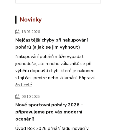
Novinky
18.07.2026
Nejčastější chyby při nakupování
pohárů (a jak se jim vyhnout)
Nakupování pohárů může vypadat
jednoduše, ale mnoho zákazníků se při
výběru dopouští chyb, které je nakonec
stojí čas, peníze nebo zklamání. Připravil...
číst celé
06.10.2025
Nové sportovní poháry 2026 –
připravujeme pro vás moderní
ocenění!
Úvod Rok 2026 přináší řadu inovací v