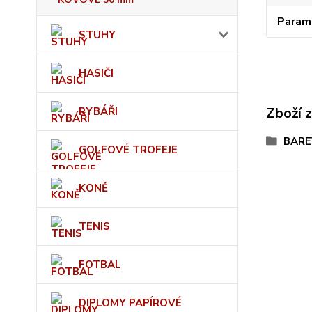
Param
STUHY
HASIČI
Zboží 
RYBÁŘI
BARE
GOLFOVÉ TROFEJE
KONĚ
TENIS
FOTBAL
DIPLOMY PAPÍROVÉ