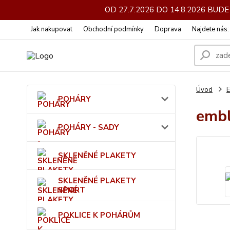
OD 27.7.2026 DO 14.8.2026 BU
Jak nakupovat
Obchodní podmínky
Doprava
Najdete nás
Úvod
POHÁRY
emb
POHÁRY - SADY
SKLENĚNÉ PLAKETY
SKLENĚNÉ PLAKETY
SPORT
POKLICE K POHÁRŮM