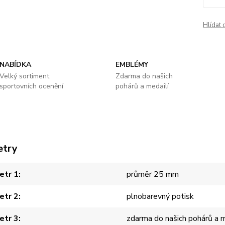
Hlídat 
NABÍDKA
EMBLÉMY
Velký sortiment
Zdarma do našich
sportovních ocenění
pohárů a medailí
etry
etr 1
průměr 25 mm
etr 2
plnobarevný potisk
etr 3
zdarma do našich pohárů a m