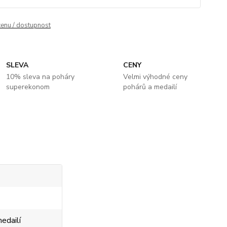
cenu / dostupnost
SLEVA
CENY
10% sleva na poháry
Velmi výhodné ceny
superekonom
pohárů a medailí
edailí