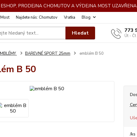
DE ESHOP, PRODEJNA CHOMUTOV A VÝDEJNA MOST UZAVŘENA 
: Most
Najdete nás: Chomutov
Vratka
Blog
773 
Hledat
Út - Čt
EMBLÉMY
BAREVNÉ SPORT 25mm
emblém B 50
lém B 50
Dos
Cen
Uše
/
ks