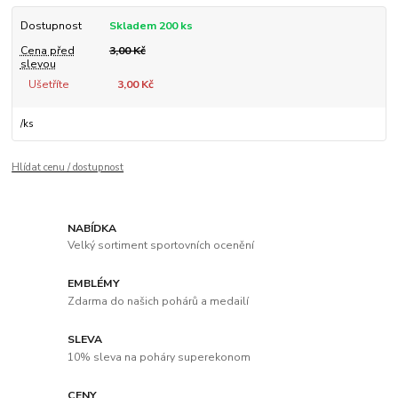
Dostupnost
Skladem 200 ks
Cena před
3,00 Kč
slevou
Ušetříte
3,00 Kč
/
ks
Hlídat cenu / dostupnost
NABÍDKA
Velký sortiment sportovních ocenění
EMBLÉMY
Zdarma do našich pohárů a medailí
SLEVA
10% sleva na poháry superekonom
CENY