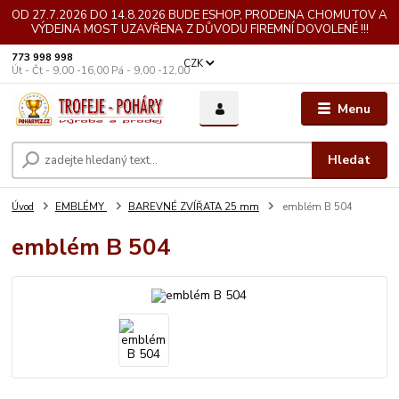
OD 27.7.2026 DO 14.8.2026 BUDE ESHOP, PRODEJNA CHOMUTOV A
VÝDEJNA MOST UZAVŘENA Z DŮVODU FIREMNÍ DOVOLENÉ !!!
773 998 998
CZK
Út - Čt - 9,00 -16,00 Pá - 9,00 -12,00
Menu
Hledat
Úvod
EMBLÉMY
BAREVNÉ ZVÍŘATA 25 mm
emblém B 504
emblém B 504