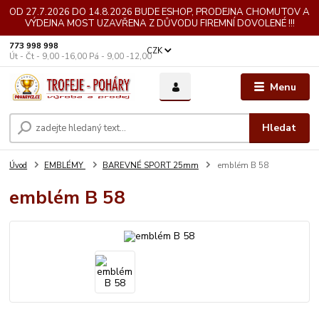
OD 27.7.2026 DO 14.8.2026 BUDE ESHOP, PRODEJNA CHOMUTOV A
VÝDEJNA MOST UZAVŘENA Z DŮVODU FIREMNÍ DOVOLENÉ !!!
773 998 998
CZK
Út - Čt - 9,00 -16,00 Pá - 9,00 -12,00
Menu
Hledat
Úvod
EMBLÉMY
BAREVNÉ SPORT 25mm
emblém B 58
emblém B 58