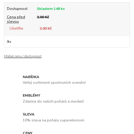
Dostupnost
Skladem 148 ks
Cena před
3,00 Kč
slevou
Ušetříte
3,00 Kč
/
ks
Hlídat cenu / dostupnost
NABÍDKA
Velký sortiment sportovních ocenění
EMBLÉMY
Zdarma do našich pohárů a medailí
SLEVA
10% sleva na poháry superekonom
CENY