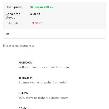
Dostupnost
Skladem 200 ks
Cena před
3,00 Kč
slevou
Ušetříte
3,00 Kč
/
ks
Hlídat cenu / dostupnost
NABÍDKA
Velký sortiment sportovních ocenění
EMBLÉMY
Zdarma do našich pohárů a medailí
SLEVA
10% sleva na poháry superekonom
CENY