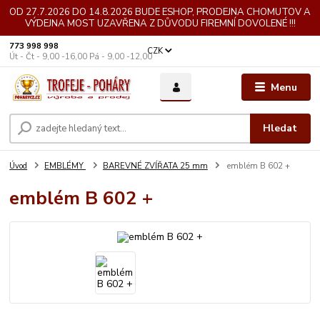
OD 27.7.2026 DO 14.8.2026 BUDE ESHOP, PRODEJNA CHOMUTOV A
VÝDEJNA MOST UZAVŘENA Z DŮVODU FIREMNÍ DOVOLENÉ !!!
773 998 998
CZK
Út - Čt - 9,00 -16,00 Pá - 9,00 -12,00
Menu
Hledat
Úvod
EMBLÉMY
BAREVNÉ ZVÍŘATA 25 mm
emblém B 602 +
emblém B 602 +