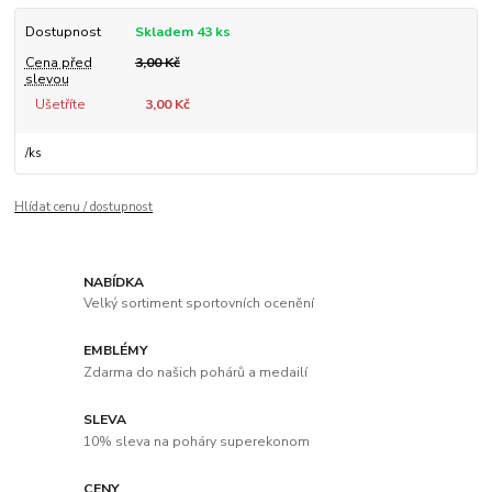
Dostupnost
Skladem 43 ks
Cena před
3,00 Kč
slevou
Ušetříte
3,00 Kč
/
ks
Hlídat cenu / dostupnost
NABÍDKA
Velký sortiment sportovních ocenění
EMBLÉMY
Zdarma do našich pohárů a medailí
SLEVA
10% sleva na poháry superekonom
CENY