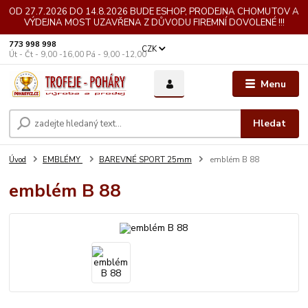
OD 27.7.2026 DO 14.8.2026 BUDE ESHOP, PRODEJNA CHOMUTOV A
VÝDEJNA MOST UZAVŘENA Z DŮVODU FIREMNÍ DOVOLENÉ !!!
773 998 998
CZK
Út - Čt - 9,00 -16,00 Pá - 9,00 -12,00
Menu
Hledat
Úvod
EMBLÉMY
BAREVNÉ SPORT 25mm
emblém B 88
emblém B 88