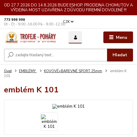
OD 27.7.2026 DO 14.8.2026 BUDE ESHOP, PRODEJNA CHOMUTOV A
VÝDEJNA MOST UZAVŘENA Z DŮVODU FIREMNÍ DOVOLENÉ !!!
773 998 998
CZK
Út - Čt - 9,00 -16,00 Pá - 9,00 -12,00
Menu
Hledat
Úvod
EMBLÉMY
KOVOVÉ+BAREVNÉ SPORT 25mm
emblém K
101
emblém K 101