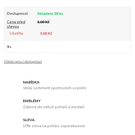
Dostupnost
Skladem 28 ks
Cena před
3,00 Kč
slevou
Ušetříte
3,00 Kč
/
ks
Hlídat cenu / dostupnost
NABÍDKA
Velký sortiment sportovních ocenění
EMBLÉMY
Zdarma do našich pohárů a medailí
SLEVA
10% sleva na poháry superekonom