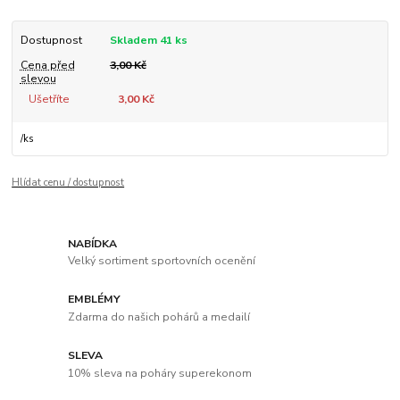
Dostupnost
Skladem 41 ks
Cena před
3,00 Kč
slevou
Ušetříte
3,00 Kč
/
ks
Hlídat cenu / dostupnost
NABÍDKA
Velký sortiment sportovních ocenění
EMBLÉMY
Zdarma do našich pohárů a medailí
SLEVA
10% sleva na poháry superekonom