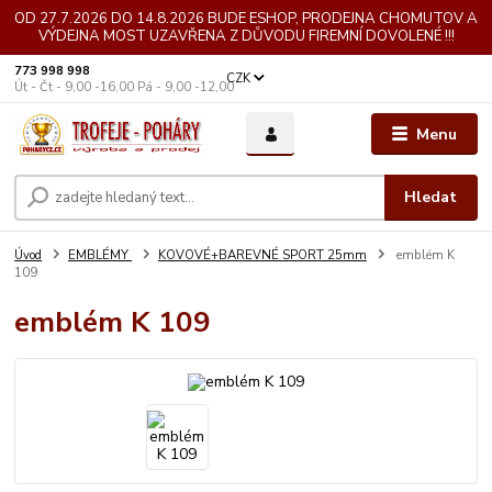
OD 27.7.2026 DO 14.8.2026 BUDE ESHOP, PRODEJNA CHOMUTOV A
VÝDEJNA MOST UZAVŘENA Z DŮVODU FIREMNÍ DOVOLENÉ !!!
773 998 998
CZK
Út - Čt - 9,00 -16,00 Pá - 9,00 -12,00
Menu
Hledat
Úvod
EMBLÉMY
KOVOVÉ+BAREVNÉ SPORT 25mm
emblém K
109
emblém K 109