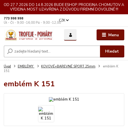
OD 27.7.2026 DO 14.8.2026 BUDE ESHOP, PRODEJNA CHOMUTOV A
VÝDEJNA MOST UZAVŘENA Z DŮVODU FIREMNÍ DOVOLENÉ !!!
773 998 998
CZK
Út - Čt - 9,00 -16,00 Pá - 9,00 -12,00
Menu
Hledat
Úvod
EMBLÉMY
KOVOVÉ+BAREVNÉ SPORT 25mm
emblém K
151
emblém K 151