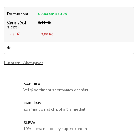
Dostupnost
Skladem 160 ks
Cena před
3,00 Kč
slevou
Ušetříte
3,00 Kč
/
ks
Hlídat cenu / dostupnost
NABÍDKA
Velký sortiment sportovních ocenění
EMBLÉMY
Zdarma do našich pohárů a medailí
SLEVA
10% sleva na poháry superekonom