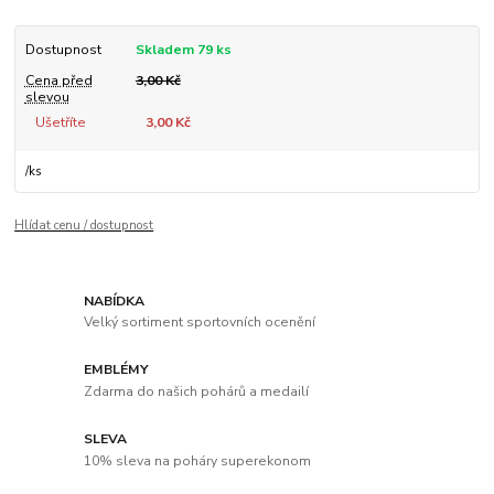
Dostupnost
Skladem 79 ks
Cena před
3,00 Kč
slevou
Ušetříte
3,00 Kč
/
ks
Hlídat cenu / dostupnost
NABÍDKA
Velký sortiment sportovních ocenění
EMBLÉMY
Zdarma do našich pohárů a medailí
SLEVA
10% sleva na poháry superekonom