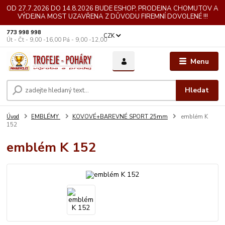
OD 27.7.2026 DO 14.8.2026 BUDE ESHOP, PRODEJNA CHOMUTOV A
VÝDEJNA MOST UZAVŘENA Z DŮVODU FIREMNÍ DOVOLENÉ !!!
773 998 998
CZK
Út - Čt - 9,00 -16,00 Pá - 9,00 -12,00
Menu
Hledat
Úvod
EMBLÉMY
KOVOVÉ+BAREVNÉ SPORT 25mm
emblém K
152
emblém K 152