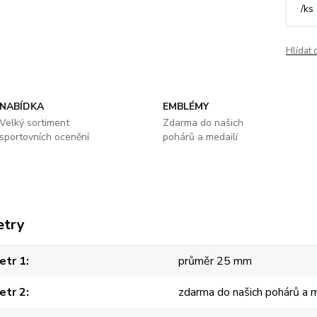
/
ks
Hlídat 
NABÍDKA
EMBLÉMY
Velký sortiment
Zdarma do našich
sportovních ocenění
pohárů a medailí
etry
etr 1
průměr 25 mm
etr 2
zdarma do našich pohárů a m