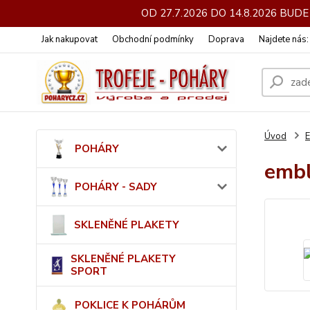
OD 27.7.2026 DO 14.8.2026 BU
Jak nakupovat
Obchodní podmínky
Doprava
Najdete nás
Úvod
POHÁRY
emb
POHÁRY - SADY
SKLENĚNÉ PLAKETY
SKLENĚNÉ PLAKETY
SPORT
POKLICE K POHÁRŮM