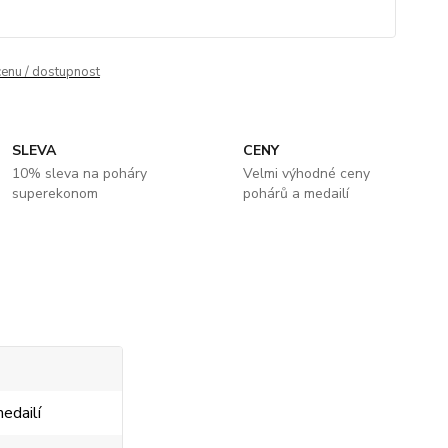
cenu / dostupnost
SLEVA
CENY
10% sleva na poháry
Velmi výhodné ceny
superekonom
pohárů a medailí
edailí