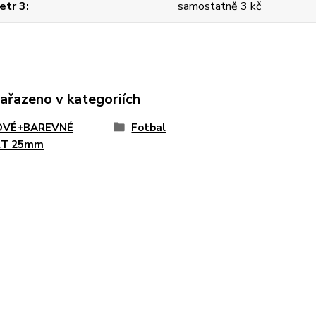
etr 3
samostatně 3 kč
zařazeno v kategoriích
OVÉ+BAREVNÉ
Fotbal
RT 25mm