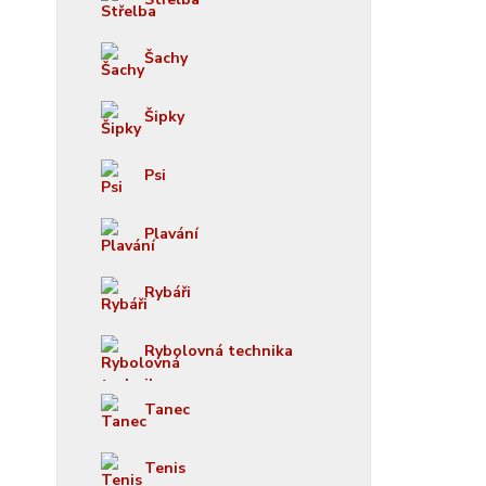
Šachy
Šipky
Psi
Plavání
Rybáři
Rybolovná technika
Tanec
Tenis