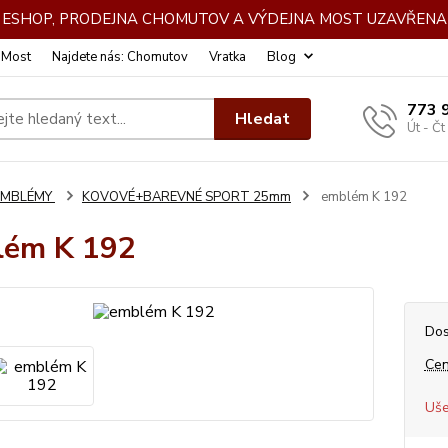
DE ESHOP, PRODEJNA CHOMUTOV A VÝDEJNA MOST UZAVŘENA 
: Most
Najdete nás: Chomutov
Vratka
Blog
773 
Hledat
Út - Čt
EMBLÉMY
KOVOVÉ+BAREVNÉ SPORT 25mm
emblém K 192
lém K 192
Dos
Cen
Uše