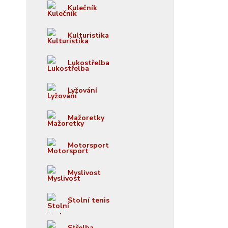
Kulečník
Kulturistika
Lukostřelba
Lyžování
Mažoretky
Motorsport
Myslivost
Stolní tenis
Střelba