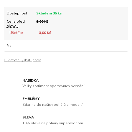
Dostupnost
Skladem 35 ks
Cena před
3,00 Kč
slevou
Ušetříte
3,00 Kč
/
ks
Hlídat cenu / dostupnost
NABÍDKA
Velký sortiment sportovních ocenění
EMBLÉMY
Zdarma do našich pohárů a medailí
SLEVA
10% sleva na poháry superekonom