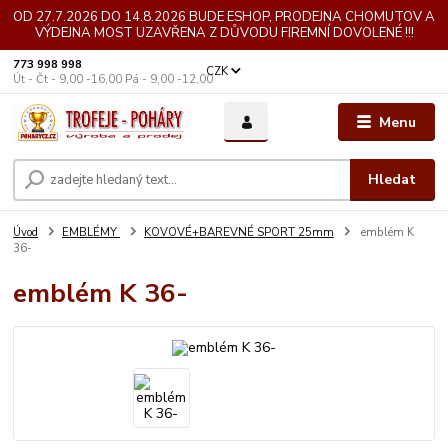
OD 27.7.2026 DO 14.8.2026 BUDE ESHOP, PRODEJNA CHOMUTOV A
VÝDEJNA MOST UZAVŘENA Z DŮVODU FIREMNÍ DOVOLENÉ !!!
773 998 998
CZK
Út - Čt - 9,00 -16,00 Pá - 9,00 -12,00
Menu
Hledat
Úvod
EMBLÉMY
KOVOVÉ+BAREVNÉ SPORT 25mm
emblém K
36-
emblém K 36-