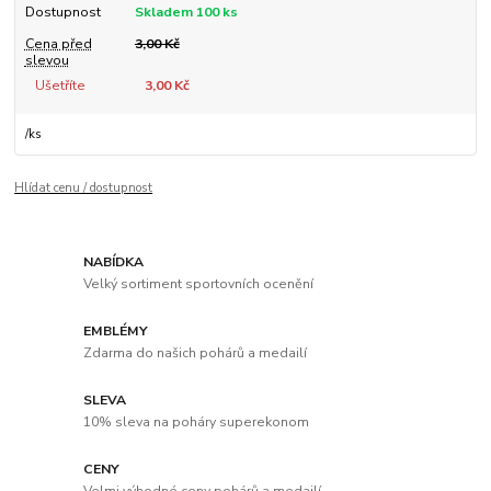
Dostupnost
Skladem 100 ks
Cena před
3,00 Kč
slevou
Ušetříte
3,00 Kč
/
ks
Hlídat cenu / dostupnost
NABÍDKA
Velký sortiment sportovních ocenění
EMBLÉMY
Zdarma do našich pohárů a medailí
SLEVA
10% sleva na poháry superekonom
CENY
Velmi výhodné ceny pohárů a medailí