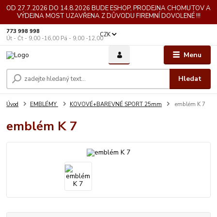
OD 27.7.2026 DO 14.8.2026 BUDE ESHOP, PRODEJNA CHOMUTOV A
VÝDEJNA MOST UZAVŘENA Z DŮVODU FIREMNÍ DOVOLENÉ !!!
773 998 998
CZK
Út - Čt - 9,00 -16,00 Pá - 9,00 -12,00
Menu
Hledat
Úvod
EMBLÉMY
KOVOVÉ+BAREVNÉ SPORT 25mm
emblém K 7
emblém K 7