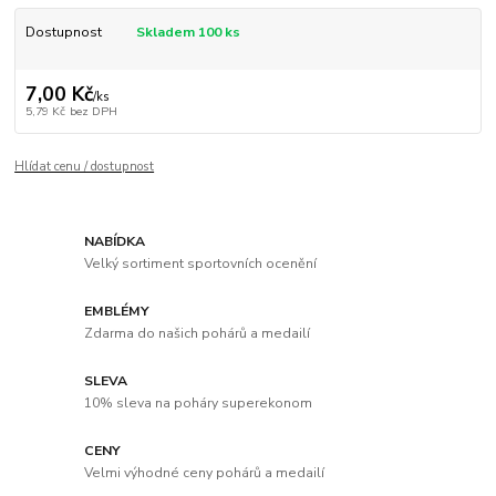
Dostupnost
Skladem 100 ks
7,00 Kč
/
ks
5,79 Kč
bez DPH
Hlídat cenu / dostupnost
NABÍDKA
Velký sortiment sportovních ocenění
EMBLÉMY
Zdarma do našich pohárů a medailí
SLEVA
10% sleva na poháry superekonom
CENY
Velmi výhodné ceny pohárů a medailí