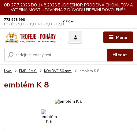
OD 27.7.2026 DO 14.8.2026 BUDE ESHOP, PRODEJNA CHOMUTOV A
VÝDEJNA MOST UZAVŘENA Z DŮVODU FIREMNÍ DOVOLENÉ !!!
773 998 998
CZK
Út - Čt - 9,00 -16,00 Pá - 9,00 -12,00
Menu
Hledat
Úvod
EMBLÉMY
KOVOVÉ 50 mm
emblém K 8
emblém K 8