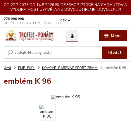
OD 27.7.2026 DO 14.8.2026 BUDE ESHOP, PRODEJNA CHOMUTOV A
VÝDEJNA MOST UZAVŘENA Z DŮVODU FIREMNÍ DOVOLENÉ !!!
773 998 998
CZK
Út - Čt - 9,00 -16,00 Pá - 9,00 -12,00
Menu
Hledat
Úvod
EMBLÉMY
KOVOVÉ+BAREVNÉ SPORT 25mm
emblém K 96
emblém K 96