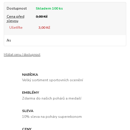
Dostupnost
Skladem 100 ks
Cena před
3,00 Kč
slevou
Ušetříte
3,00 Kč
/
ks
Hlídat cenu / dostupnost
NABÍDKA
Velký sortiment sportovních ocenění
EMBLÉMY
Zdarma do našich pohárů a medailí
SLEVA
10% sleva na poháry superekonom
CENY