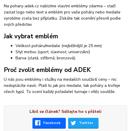
Na pohary-adek.cz nabízíme vlastní emblémy zdarma – stačí
zaslat logo nebo text a emblém pro vaše poháry nebo medaile
vyrobíme zcela bez příplatku. Získáte tak ocenění přesně podle
svých představ.
Jak vybrat emblém
Velikost poháru/medaile (nejběžnější je 25 mm)
Styl motivu (sport, slavnost, univerzální)
Barva (zlatá, stříbrná, bronzová).
Proč zvolit emblémy od ADEK
U nás jsou emblémy i stužky na medailích součástí ceny – nic
nedoplácíte navíc. Platí to jak pro medaile, tak poháry a trofeje
všech typů. To ocení každý pořadatel turnaje i vítěz soutěže.
Líbil se článek? Sdílejte ho s přáteli
Facebook
Twitter