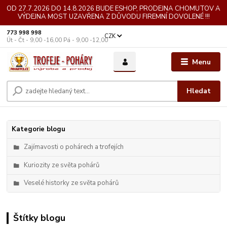
OD 27.7.2026 DO 14.8.2026 BUDE ESHOP, PRODEJNA CHOMUTOV A
VÝDEJNA MOST UZAVŘENA Z DŮVODU FIREMNÍ DOVOLENÉ !!!
773 998 998
CZK
Út - Čt - 9,00 -16,00 Pá - 9,00 -12,00
Menu
Hledat
Kategorie blogu
Zajímavosti o pohárech a trofejích
Kuriozity ze světa pohárů
Veselé historky ze světa pohárů
Štítky blogu