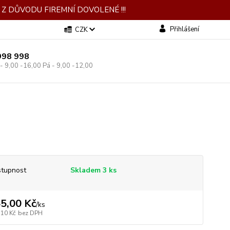
Z DŮVODU FIREMNÍ DOVOLENÉ !!!
Přihlášení
CZK
998 998
 - 9,00 -16,00 Pá - 9,00 -12,00
tupnost
Skladem 3 ks
5,00 Kč
/
ks
,10 Kč
bez DPH