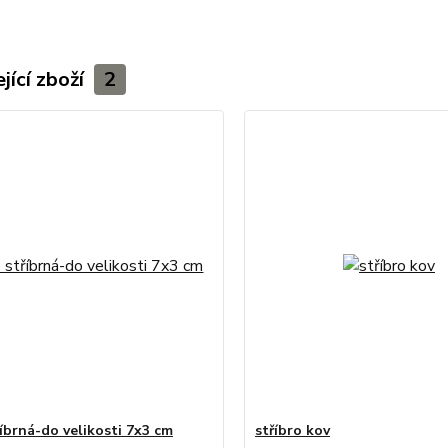
jící zboží
2
říbrná-do velikosti 7x3 cm
stříbro kov