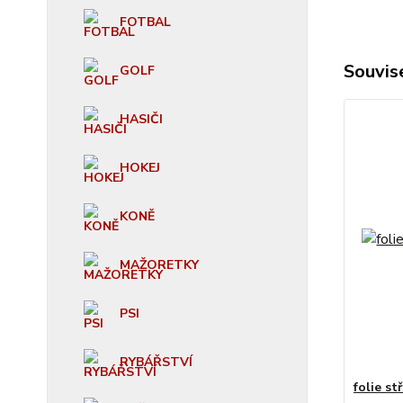
FOTBAL
Souvise
GOLF
HASIČI
HOKEJ
KONĚ
MAŽORETKY
PSI
RYBÁŘSTVÍ
folie st