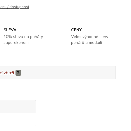
cenu / dostupnost
SLEVA
CENY
10% sleva na poháry
Velmi výhodné ceny
superekonom
pohárů a medailí
cí zboží
2