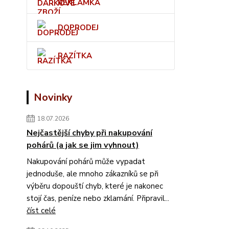
REKLAMKA
DOPRODEJ
RAZÍTKA
Novinky
18.07.2026
Nejčastější chyby při nakupování
pohárů (a jak se jim vyhnout)
Nakupování pohárů může vypadat
jednoduše, ale mnoho zákazníků se při
výběru dopouští chyb, které je nakonec
stojí čas, peníze nebo zklamání. Připravil...
číst celé