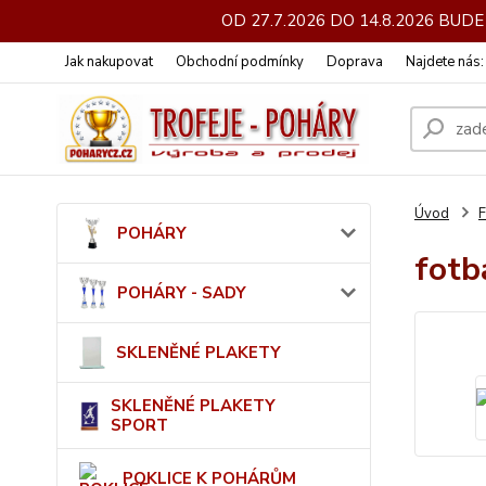
OD 27.7.2026 DO 14.8.2026 BU
Jak nakupovat
Obchodní podmínky
Doprava
Najdete nás
Úvod
POHÁRY
fotb
POHÁRY - SADY
SKLENĚNÉ PLAKETY
SKLENĚNÉ PLAKETY
SPORT
POKLICE K POHÁRŮM