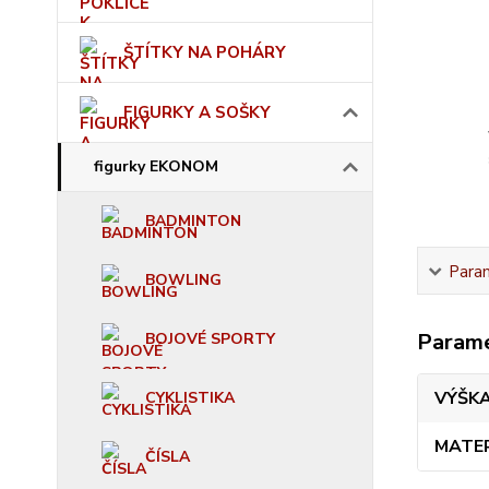
ŠTÍTKY NA POHÁRY
FIGURKY A SOŠKY
figurky EKONOM
BADMINTON
Para
BOWLING
Param
BOJOVÉ SPORTY
VÝŠK
CYKLISTIKA
MATE
ČÍSLA