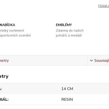
Hlídat 
NABÍDKA
EMBLÉMY
Velký sortiment
Zdarma do našich
sportovních ocenění
pohárů a medailí
metry
Souvisejí
etry
A
14 CM
RIÁL
RESIN