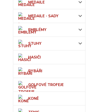
MEDAILE
MEDAILE - SADY
EMBLÉMY
STUHY
HASIČI
RYBÁŘI
GOLFOVÉ TROFEJE
KONĚ