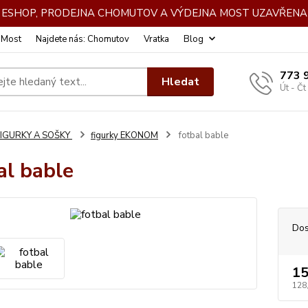
DE ESHOP, PRODEJNA CHOMUTOV A VÝDEJNA MOST UZAVŘENA 
: Most
Najdete nás: Chomutov
Vratka
Blog
773 
Hledat
Út - Čt
FIGURKY A SOŠKY
figurky EKONOM
fotbal bable
al bable
Dos
15
128