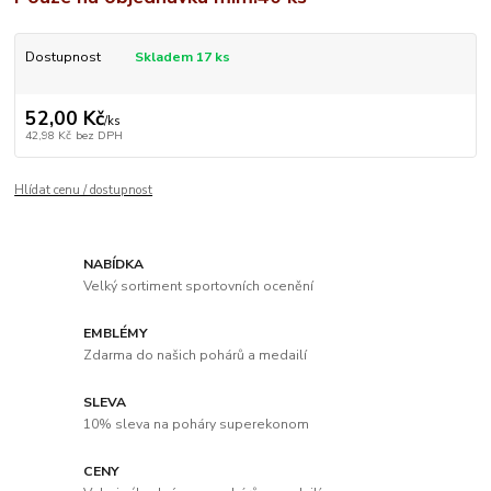
Dostupnost
Skladem 17 ks
52,00 Kč
/
ks
42,98 Kč
bez DPH
Hlídat cenu / dostupnost
NABÍDKA
Velký sortiment sportovních ocenění
EMBLÉMY
Zdarma do našich pohárů a medailí
SLEVA
10% sleva na poháry superekonom
CENY