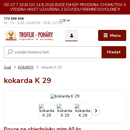
OD 27.7.2026 DO 14.8.2026 BUDE ESHOP, PRODEJNA CHOMUTOV A
VÝDEJNA MOST UZAVŘENA Z DŮVODU FIREMNÍ DOVOLENÉ !!!
773 998 998
CZK
Út - Čt - 9,00 -16,00 Pá - 9,00 -12,00
Menu
Hledat
Úvod
KOKARDY
kokarda K 29
kokarda K 29
Pouze na objednávku mim.40 ks