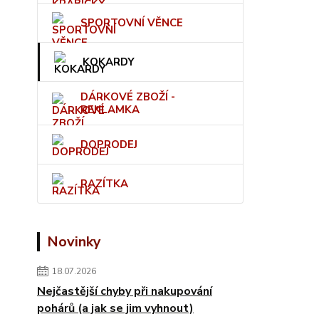
SPORTOVNÍ VĚNCE
KOKARDY
DÁRKOVÉ ZBOŽÍ -
REKLAMKA
DOPRODEJ
RAZÍTKA
Novinky
18.07.2026
Nejčastější chyby při nakupování
pohárů (a jak se jim vyhnout)