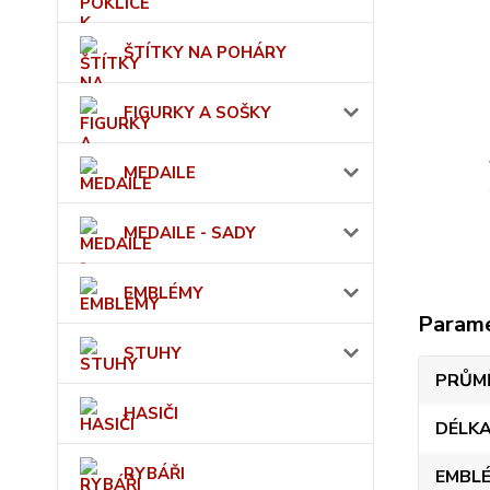
ŠTÍTKY NA POHÁRY
FIGURKY A SOŠKY
MEDAILE
MEDAILE - SADY
EMBLÉMY
Param
STUHY
PRŮM
HASIČI
DÉLK
RYBÁŘI
EMBLÉ