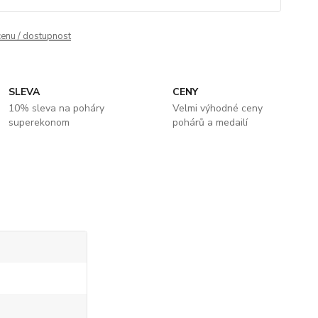
cenu / dostupnost
SLEVA
CENY
10% sleva na poháry
Velmi výhodné ceny
superekonom
pohárů a medailí