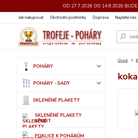
OD 27.7.2026 DO 14.8.2026 BU
Jak nakupovat
Obchodní podmínky
Doprava
Najdete nás
Úvod
POHÁRY
koka
POHÁRY - SADY
SKLENĚNÉ PLAKETY
SKLENĚNÉ PLAKETY
SPORT
POKLICE K POHÁRŮM