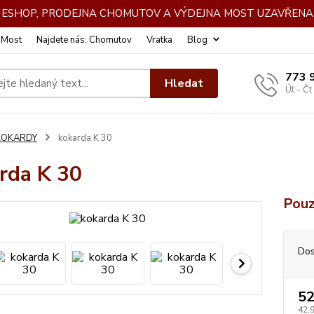
DE ESHOP, PRODEJNA CHOMUTOV A VÝDEJNA MOST UZAVŘENA 
: Most
Najdete nás: Chomutov
Vratka
Blog
773 
Hledat
Út - Čt
KOKARDY
kokarda K 30
rda K 30
Pouz
Dos
52
42,