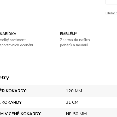
Hlídat 
NABÍDKA
EMBLÉMY
Velký sortiment
Zdarma do našich
sportovních ocenění
pohárů a medailí
etry
ĚR KOKARDY
120 MM
A KOKARDY
31 CM
M V CENĚ KOKARDY
NE-50 MM