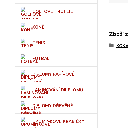
GOLFOVÉ TROFEJE
KONĚ
Zboží 
TENIS
KOK
FOTBAL
DIPLOMY PAPÍROVÉ
LAMINOVÁNÍ DILPLOMŮ
DIPLOMY DŘEVĚNÉ
UPOMÍNKOVÉ KRABIČKY