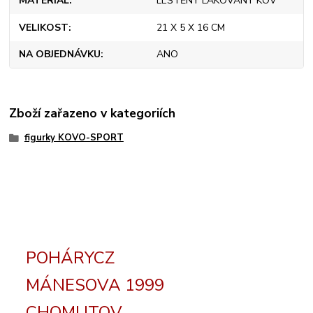
MATERIÁL
LEŠTĚNÝ LAKOVANÝ KOV
VELIKOST
21 X 5 X 16 CM
NA OBJEDNÁVKU
ANO
Zboží zařazeno v kategoriích
figurky KOVO-SPORT
POHÁRYCZ
MÁNESOVA 1999
CHOMUTOV