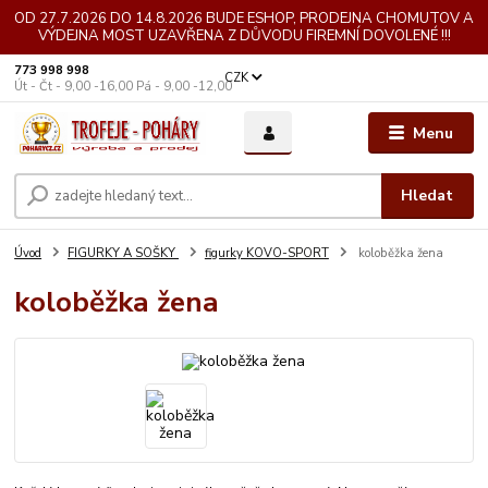
OD 27.7.2026 DO 14.8.2026 BUDE ESHOP, PRODEJNA CHOMUTOV A
VÝDEJNA MOST UZAVŘENA Z DŮVODU FIREMNÍ DOVOLENÉ !!!
773 998 998
CZK
Út - Čt - 9,00 -16,00 Pá - 9,00 -12,00
Menu
Hledat
Úvod
FIGURKY A SOŠKY
figurky KOVO-SPORT
koloběžka žena
koloběžka žena