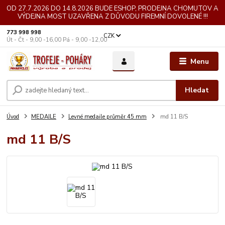
OD 27.7.2026 DO 14.8.2026 BUDE ESHOP, PRODEJNA CHOMUTOV A
VÝDEJNA MOST UZAVŘENA Z DŮVODU FIREMNÍ DOVOLENÉ !!!
773 998 998
CZK
Út - Čt - 9,00 -16,00 Pá - 9,00 -12,00
Menu
Hledat
Úvod
MEDAILE
Levné medaile průměr 45 mm
md 11 B/S
md 11 B/S