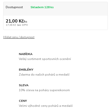
Dostupnost
Skladem 128 ks
21,00 Kč
/
ks
17,36 Kč
bez DPH
Hlídat cenu / dostupnost
NABÍDKA
Velký sortiment sportovních ocenění
EMBLÉMY
Zdarma do našich pohárů a medailí
SLEVA
10% sleva na poháry superekonom
CENY
Velmi výhodné ceny pohárů a medailí