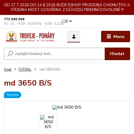
OD 27.7.2026 DO 14.8.2026 BUDE ESHOP, PRODEJNA CHOMUTOV A
VÝDEJNA MOST UZAVŘENA Z DŮVODU FIREMNÍ DOVOLENÉ !!!
773 998 998
CZK
Út - Čt - 9,00 -16,00 Pá - 9,00 -12,00
Menu
Hledat
Úvod
FOTBAL
md 3650 B/S
md 3650 B/S
Novinka