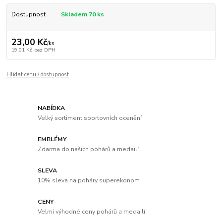
Dostupnost
Skladem 70 ks
23,00 Kč
/
ks
19,01 Kč
bez DPH
Hlídat cenu / dostupnost
NABÍDKA
Velký sortiment sportovních ocenění
EMBLÉMY
Zdarma do našich pohárů a medailí
SLEVA
10% sleva na poháry superekonom
CENY
Velmi výhodné ceny pohárů a medailí