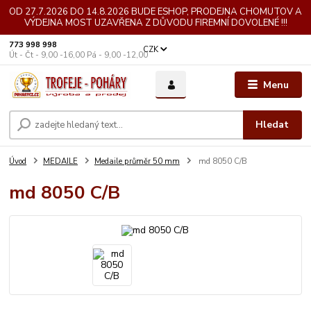
OD 27.7.2026 DO 14.8.2026 BUDE ESHOP, PRODEJNA CHOMUTOV A
VÝDEJNA MOST UZAVŘENA Z DŮVODU FIREMNÍ DOVOLENÉ !!!
773 998 998
CZK
Út - Čt - 9,00 -16,00 Pá - 9,00 -12,00
Menu
Hledat
Úvod
MEDAILE
Medaile průměr 50 mm
md 8050 C/B
md 8050 C/B