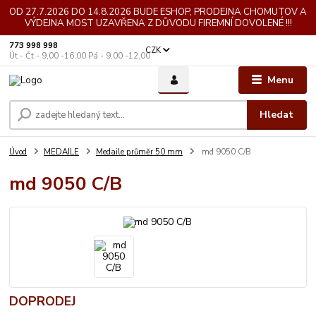
OD 27.7.2026 DO 14.8.2026 BUDE ESHOP, PRODEJNA CHOMUTOV A
VÝDEJNA MOST UZAVŘENA Z DŮVODU FIREMNÍ DOVOLENÉ !!!
773 998 998
CZK
Út - Čt - 9,00 -16,00 Pá - 9,00 -12,00
Menu
Hledat
Úvod
MEDAILE
Medaile průměr 50 mm
md 9050 C/B
md 9050 C/B
DOPRODEJ