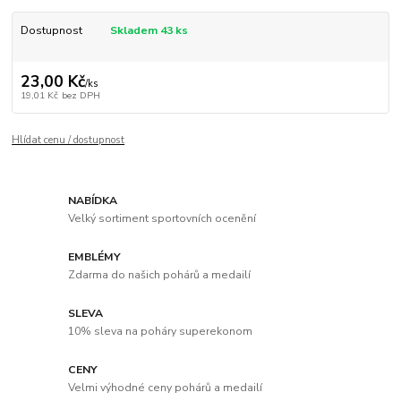
Dostupnost
Skladem 43 ks
23,00 Kč
/
ks
19,01 Kč
bez DPH
Hlídat cenu / dostupnost
NABÍDKA
Velký sortiment sportovních ocenění
EMBLÉMY
Zdarma do našich pohárů a medailí
SLEVA
10% sleva na poháry superekonom
CENY
Velmi výhodné ceny pohárů a medailí