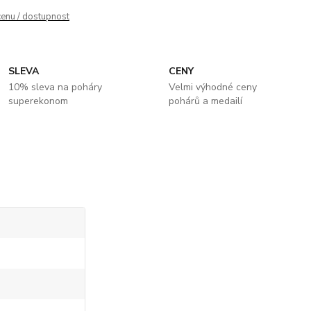
cenu / dostupnost
SLEVA
CENY
10% sleva na poháry
Velmi výhodné ceny
superekonom
pohárů a medailí