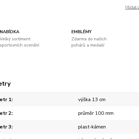
Hlídat 
NABÍDKA
EMBLÉMY
Velký sortiment
Zdarma do našich
sportovních ocenění
pohárů a medailí
etry
etr 1
výška 13 cm
etr 2
průměr 100 mm
etr 3
plast-kámen