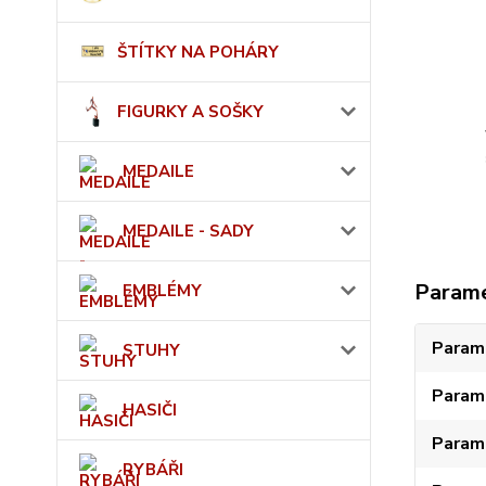
ŠTÍTKY NA POHÁRY
FIGURKY A SOŠKY
MEDAILE
MEDAILE - SADY
Param
EMBLÉMY
Param
STUHY
Param
HASIČI
Param
RYBÁŘI