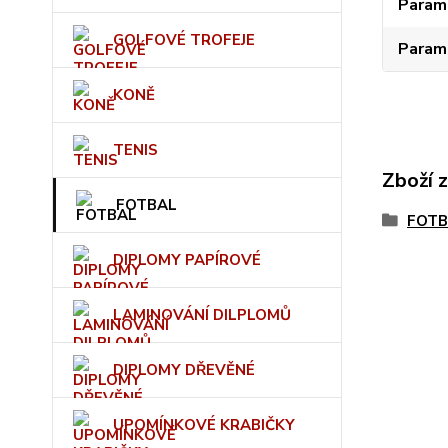
Param
GOLFOVÉ TROFEJE
Param
KONĚ
TENIS
Zboží 
FOTBAL
FOTB
DIPLOMY PAPÍROVÉ
LAMINOVÁNÍ DILPLOMŮ
DIPLOMY DŘEVĚNÉ
UPOMÍNKOVÉ KRABIČKY