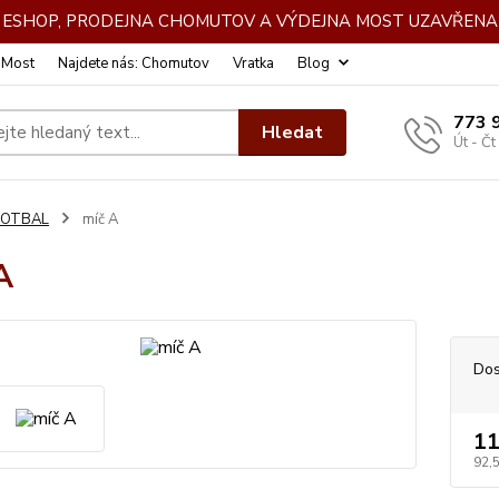
DE ESHOP, PRODEJNA CHOMUTOV A VÝDEJNA MOST UZAVŘENA 
: Most
Najdete nás: Chomutov
Vratka
Blog
773 
Hledat
Út - Čt
FOTBAL
míč A
A
Dos
11
92,