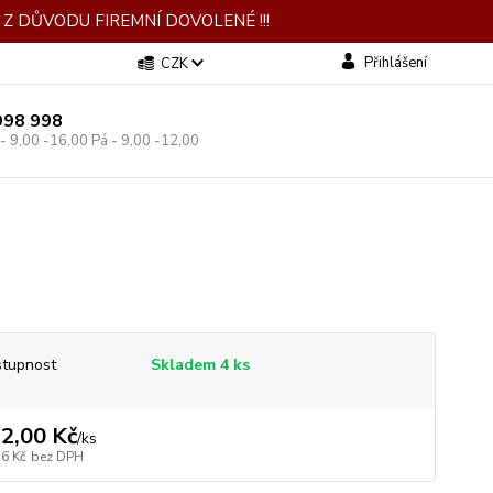
Z DŮVODU FIREMNÍ DOVOLENÉ !!!
Přihlášení
CZK
998 998
 - 9,00 -16,00 Pá - 9,00 -12,00
tupnost
Skladem 4 ks
2,00 Kč
/
ks
56 Kč
bez DPH