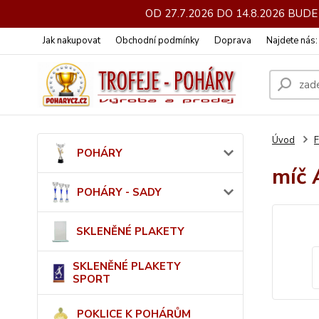
OD 27.7.2026 DO 14.8.2026 BU
Jak nakupovat
Obchodní podmínky
Doprava
Najdete nás
Úvod
POHÁRY
míč 
POHÁRY - SADY
SKLENĚNÉ PLAKETY
SKLENĚNÉ PLAKETY
SPORT
POKLICE K POHÁRŮM