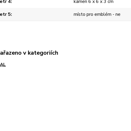
etr 4
kámen 6 x 6 x 3 cm
etr 5
místo pro emblém - ne
zařazeno v kategoriích
AL