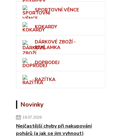
SPORTOVNÍ VĚNCE
KOKARDY
DÁRKOVÉ ZBOŽÍ -
REKLAMKA
DOPRODEJ
RAZÍTKA
Novinky
18.07.2026
Nejčastější chyby při nakupování
pohárů (a jak se jim vyhnout)