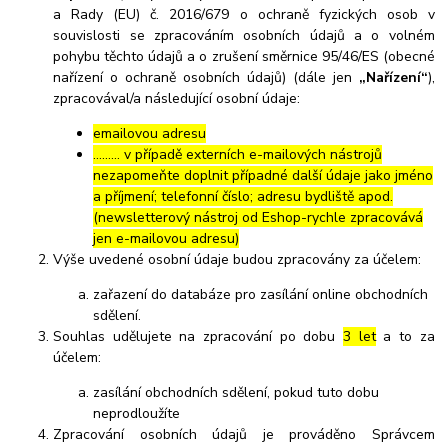
a Rady (EU) č. 2016/679 o ochraně fyzických osob v
souvislosti se zpracováním osobních údajů a o volném
pohybu těchto údajů a o zrušení směrnice 95/46/ES (obecné
nařízení o ochraně osobních údajů) (dále jen
„Nařízení“
),
zpracovával/a následující osobní údaje:
emailovou adresu
……… v případě externích e-mailových nástrojů
nezapomeňte doplnit případné další údaje jako jméno
a příjmení; telefonní číslo; adresu bydliště apod.
(newsletterový nástroj od Eshop-rychle zpracovává
jen e-mailovou adresu)
Výše uvedené osobní údaje budou zpracovány za účelem:
zařazení do databáze pro zasílání online obchodních
sdělení.
Souhlas udělujete na zpracování po dobu
3 let
a to za
účelem:
zasílání obchodních sdělení, pokud tuto dobu
neprodloužíte
Zpracování osobních údajů je prováděno Správcem