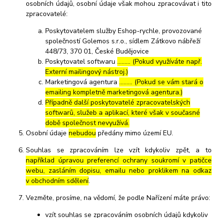
osobních údajů, osobní údaje však mohou zpracovávat i tito
zpracovatelé:
Poskytovatelem služby Eshop-rychle, provozované
společností Golemos s.r.o., sídlem Zátkovo nábřeží
448/73, 370 01, České Budějovice
Poskytovatel softwaru
……… (Pokud využíváte např.
Externí mailingový nástroj.)
Marketingová agentura
……… (Pokud se vám stará o
emailing kompletně marketingová agentura.)
Případně další poskytovatelé zpracovatelských
softwarů, služeb a aplikací, které však v současné
době společnost nevyužívá.
Osobní údaje
nebudou
předány mimo území EU.
Souhlas se zpracováním lze vzít kdykoliv zpět, a to
například úpravou preferencí ochrany soukromí v patičce
webu, zasláním dopisu, emailu nebo proklikem na odkaz
v obchodním sdělení
.
Vezměte, prosíme, na vědomí, že podle Nařízení máte právo:
vzít souhlas se zpracováním osobních údajů kdykoliv