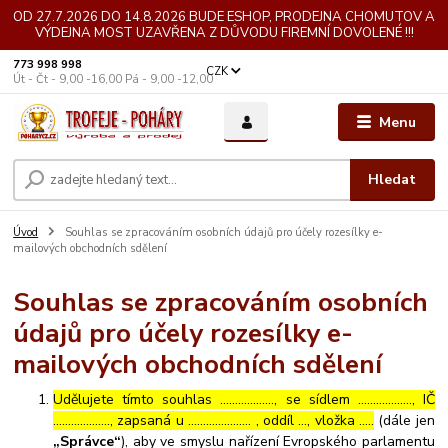
OD 27.7.2026 DO 14.8.2026 BUDE ESHOP, PRODEJNA CHOMUTOV A
VÝDEJNA MOST UZAVŘENA Z DŮVODU FIREMNÍ DOVOLENÉ !!!
773 998 998
CZK
Út - Čt - 9,00 -16,00 Pá - 9,00 -12,00
Menu
Hledat
Úvod
Souhlas se zpracováním osobních údajů pro účely rozesílky e-
mailových obchodních sdělení
Souhlas se zpracováním osobních
údajů pro účely rozesílky e-
mailových obchodních sdělení
Udělujete tímto souhlas ……………..., se sídlem ………………, IČ
………………., zapsaná u ………………… , oddíl …, vložka …..
(dále jen
„Správce“
), aby ve smyslu nařízení Evropského parlamentu