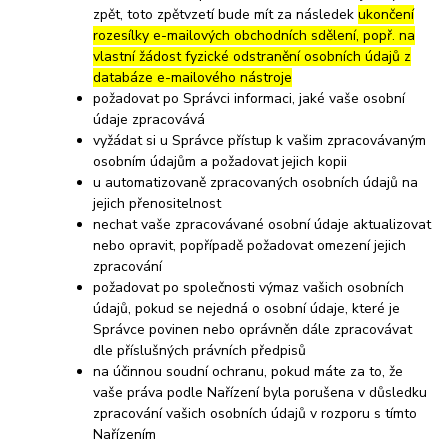
zpět, toto zpětvzetí bude mít za následek
ukončení
rozesílky e-mailových obchodních sdělení, popř. na
vlastní žádost fyzické odstranění osobních údajů z
databáze e-mailového nástroje
požadovat po Správci informaci, jaké vaše osobní
údaje zpracovává
vyžádat si u Správce přístup k vašim zpracovávaným
osobním údajům a požadovat jejich kopii
u automatizovaně zpracovaných osobních údajů na
jejich přenositelnost
nechat vaše zpracovávané osobní údaje aktualizovat
nebo opravit, popřípadě požadovat omezení jejich
zpracování
požadovat po společnosti výmaz vašich osobních
údajů, pokud se nejedná o osobní údaje, které je
Správce povinen nebo oprávněn dále zpracovávat
dle příslušných právních předpisů
na účinnou soudní ochranu, pokud máte za to, že
vaše práva podle Nařízení byla porušena v důsledku
zpracování vašich osobních údajů v rozporu s tímto
Nařízením