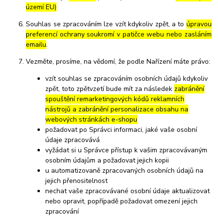
území EU)
Souhlas se zpracováním lze vzít kdykoliv zpět, a to
úpravou
preferencí ochrany soukromí v patičce webu nebo zasláním
emailu
.
Vezměte, prosíme, na vědomí, že podle Nařízení máte právo:
vzít souhlas se zpracováním osobních údajů kdykoliv
zpět, toto zpětvzetí bude mít za následek
zabránění
spouštění remarketingových kódů reklamních
nástrojů a zabránění personalizace obsahu na
webových stránkách e-shopu
požadovat po Správci informaci, jaké vaše osobní
údaje zpracovává
vyžádat si u Správce přístup k vašim zpracovávaným
osobním údajům a požadovat jejich kopii
u automatizovaně zpracovaných osobních údajů na
jejich přenositelnost
nechat vaše zpracovávané osobní údaje aktualizovat
nebo opravit, popřípadě požadovat omezení jejich
zpracování