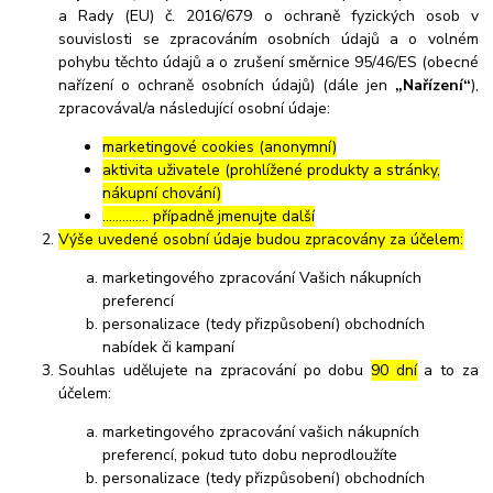
a Rady (EU) č. 2016/679 o ochraně fyzických osob v
souvislosti se zpracováním osobních údajů a o volném
pohybu těchto údajů a o zrušení směrnice 95/46/ES (obecné
nařízení o ochraně osobních údajů) (dále jen
„Nařízení“
),
zpracovával/a následující osobní údaje:
marketingové cookies (anonymní)
aktivita uživatele (prohlížené produkty a stránky,
nákupní chování)
………….. případně jmenujte další
Výše uvedené osobní údaje budou zpracovány za účelem:
marketingového zpracování Vašich nákupních
preferencí
personalizace (tedy přizpůsobení) obchodních
nabídek či kampaní
Souhlas udělujete na zpracování po dobu
90 dní
a to za
účelem:
marketingového zpracování vašich nákupních
preferencí, pokud tuto dobu neprodloužíte
personalizace (tedy přizpůsobení) obchodních