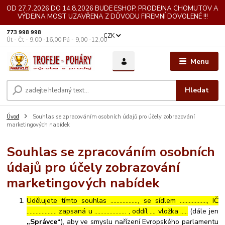
OD 27.7.2026 DO 14.8.2026 BUDE ESHOP, PRODEJNA CHOMUTOV A
VÝDEJNA MOST UZAVŘENA Z DŮVODU FIREMNÍ DOVOLENÉ !!!
773 998 998
CZK
Út - Čt - 9,00 -16,00 Pá - 9,00 -12,00
Menu
Hledat
Úvod
Souhlas se zpracováním osobních údajů pro účely zobrazování
marketingových nabídek
Souhlas se zpracováním osobních
údajů pro účely zobrazování
marketingových nabídek
Udělujete tímto souhlas ……………..., se sídlem ………………, IČ
………………., zapsaná u ………………… , oddíl …, vložka …..
(dále jen
„Správce“
), aby ve smyslu nařízení Evropského parlamentu