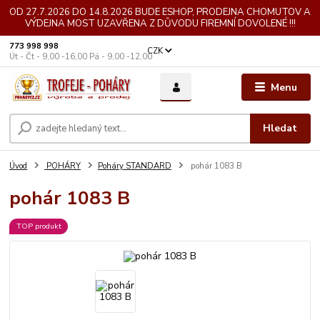
OD 27.7.2026 DO 14.8.2026 BUDE ESHOP, PRODEJNA CHOMUTOV A
VÝDEJNA MOST UZAVŘENA Z DŮVODU FIREMNÍ DOVOLENÉ !!!
773 998 998
CZK
Út - Čt - 9,00 -16,00 Pá - 9,00 -12,00
Menu
Hledat
Úvod
POHÁRY
Poháry STANDARD
pohár 1083 B
pohár 1083 B
TOP produkt